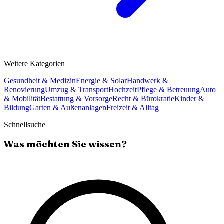
Weitere Kategorien
Gesundheit & Medizin
Energie & Solar
Handwerk &
Renovierung
Umzug & Transport
Hochzeit
Pflege & Betreuung
Auto
& Mobilität
Bestattung & Vorsorge
Recht & Bürokratie
Kinder &
Bildung
Garten & Außenanlagen
Freizeit & Alltag
Schnellsuche
Was möchten Sie wissen?