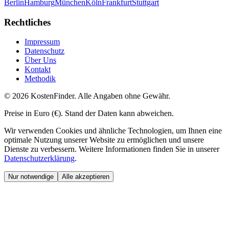
Berlin
Hamburg
München
Köln
Frankfurt
Stuttgart
Rechtliches
Impressum
Datenschutz
Über Uns
Kontakt
Methodik
©
2026
KostenFinder
. Alle Angaben ohne Gewähr.
Preise in Euro (€). Stand der Daten kann abweichen.
Wir verwenden Cookies und
ä
hnliche Technologien, um Ihnen eine
optimale Nutzung unserer Website zu erm
ö
glichen und unsere
Dienste zu verbessern. Weitere Informationen finden Sie in unserer
Datenschutzerkl
ä
rung
.
Nur notwendige
Alle akzeptieren