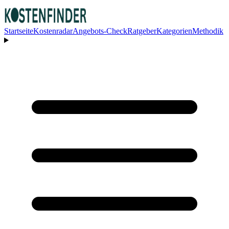
Startseite
Kostenradar
Angebots-Check
Ratgeber
Kategorien
Methodik