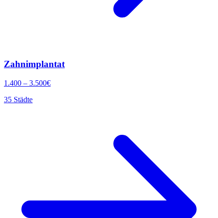
Zahnimplantat
1.400
–
3.500
€
35
Städte