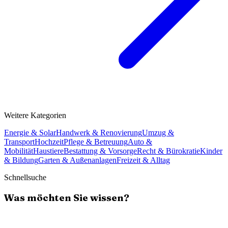
Weitere Kategorien
Energie & Solar
Handwerk & Renovierung
Umzug &
Transport
Hochzeit
Pflege & Betreuung
Auto &
Mobilität
Haustiere
Bestattung & Vorsorge
Recht & Bürokratie
Kinder
& Bildung
Garten & Außenanlagen
Freizeit & Alltag
Schnellsuche
Was möchten Sie wissen?