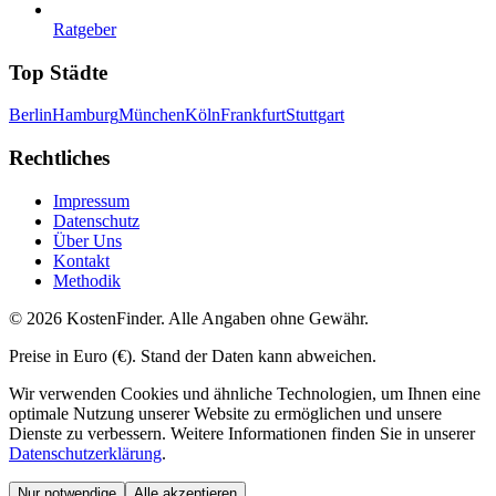
Ratgeber
Top Städte
Berlin
Hamburg
München
Köln
Frankfurt
Stuttgart
Rechtliches
Impressum
Datenschutz
Über Uns
Kontakt
Methodik
©
2026
KostenFinder
. Alle Angaben ohne Gewähr.
Preise in Euro (€). Stand der Daten kann abweichen.
Wir verwenden Cookies und
ä
hnliche Technologien, um Ihnen eine
optimale Nutzung unserer Website zu erm
ö
glichen und unsere
Dienste zu verbessern. Weitere Informationen finden Sie in unserer
Datenschutzerkl
ä
rung
.
Nur notwendige
Alle akzeptieren