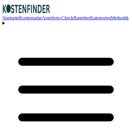
Startseite
Kostenradar
Angebots-Check
Ratgeber
Kategorien
Methodik