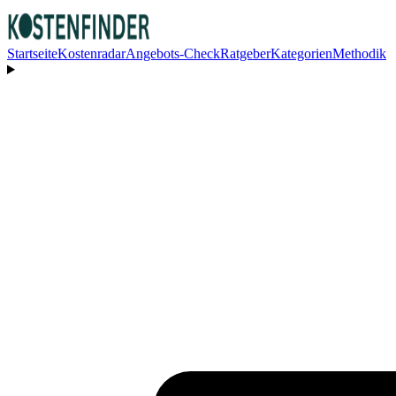
Startseite
Kostenradar
Angebots-Check
Ratgeber
Kategorien
Methodik