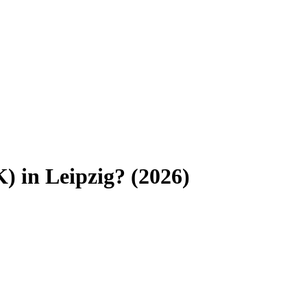
K)
in
Leipzig
? (
2026
)