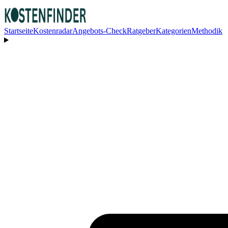
Startseite
Kostenradar
Angebots-Check
Ratgeber
Kategorien
Methodik