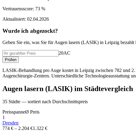
Vertrauensscore:
73 %
Aktualisiert:
02.04.2026
Wurde ich abgezockt?
Geben Sie ein, was Sie f
ü
r
Augen lasern (LASIK)
in
Leipzig
bezahlt
20AC
Pr
ü
fen
LASIK-Behandlung pro Auge kostet in Leipzig zwischen 782 und 2.175
Augenchirurgie-Zentren. Unterschiedliche Technologieausstattung un
Augen lasern (LASIK)
im St
ä
dtevergleich
35
St
ä
dte — sortiert nach Durchschnittspreis
Preisspanne
Ø
Preis
1
Dresden
774 €
–
2.204 €
1.322 €