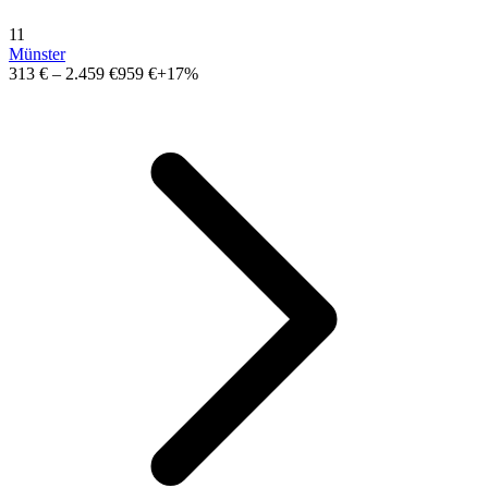
11
Münster
313 €
–
2.459 €
959 €
+17%