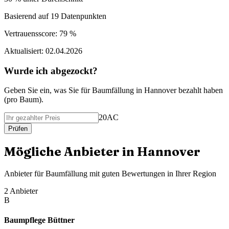
Basierend auf
19
Datenpunkten
Vertrauensscore:
79 %
Aktualisiert:
02.04.2026
Wurde ich abgezockt?
Geben Sie ein, was Sie f
ü
r
Baumfällung
in
Hannover
bezahlt haben
(
pro Baum
).
20AC
Pr
ü
fen
M
ö
gliche Anbieter in
Hannover
Anbieter f
ü
r
Baumfällung
mit guten Bewertungen in Ihrer Region
2
Anbieter
B
Baumpflege Büttner