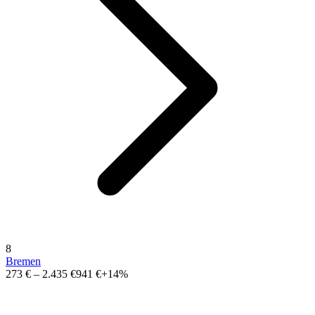
8
Bremen
273 €
–
2.435 €
941 €
+14%