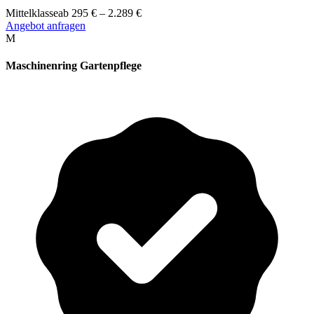
Mittelklasse
ab
295
€
–
2.289
€
Angebot anfragen
M
Maschinenring Gartenpflege