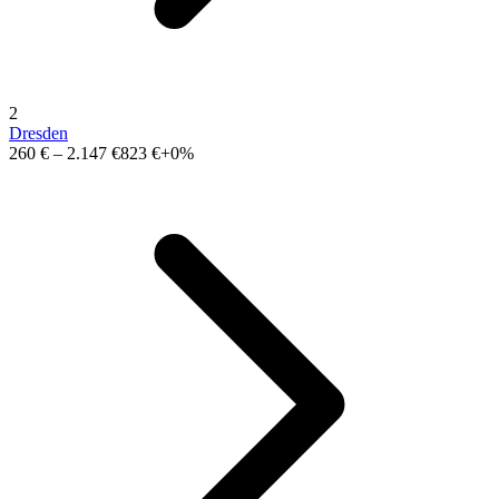
2
Dresden
260 €
–
2.147 €
823 €
+0%