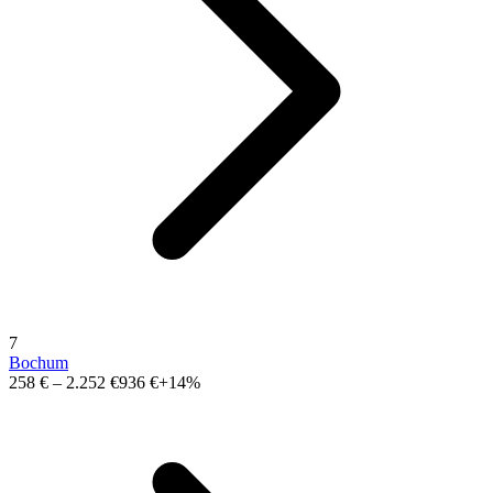
7
Bochum
258 €
–
2.252 €
936 €
+14%