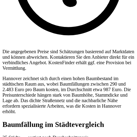
Die angegebenen Preise sind Sch
ä
tzungen basierend auf Marktdaten
und k
ö
nnen abweichen. Kontaktieren Sie den Anbieter direkt f
ü
r ein
verbindliches Angebot.
KostenFinder erh
ä
lt ggf. eine Provision bei
Vermittlung.
Hannover zeichnet sich durch einen hohen Baumbestand im
städtischen Raum aus, wobei Baumfällungen zwischen 290 und
2.483 Euro pro Baum kosten, im Durchschnitt etwa 987 Euro. Die
Preisunterschiede hängen stark von Baumhöhe, Stammdicke und
Lage ab. Das dichte Straßennetz und die nachbarliche Nähe
erfordern spezialisierte Arbeiten, was die Kosten in Hannover
erhöht.
Baumfällung
im St
ä
dtevergleich