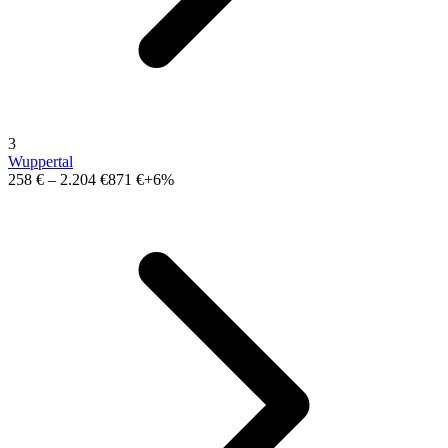
3
Wuppertal
258 €
–
2.204 €
871 €
+6%