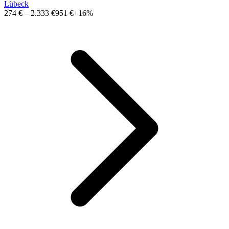
Lübeck
274 €
–
2.333 €
951 €
+16%