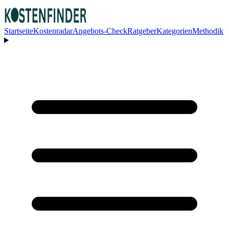
Startseite
Kostenradar
Angebots-Check
Ratgeber
Kategorien
Methodik