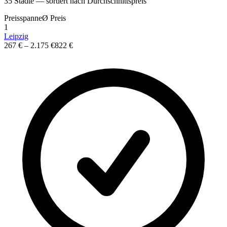
35
St
ä
dte — sortiert nach Durchschnittspreis
Preisspanne
Ø
Preis
1
Leipzig
267 €
–
2.175 €
822 €