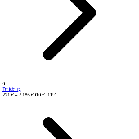
6
Duisburg
271 €
–
2.186 €
910 €
+11%