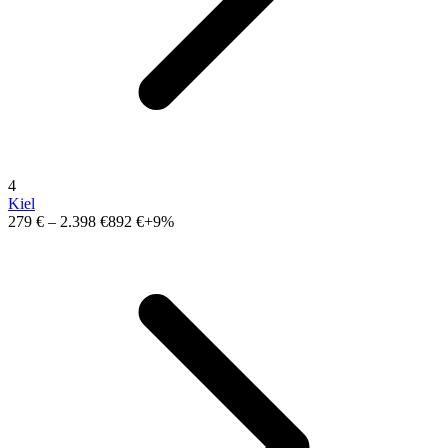
4
Kiel
279 €
–
2.398 €
892 €
+9%