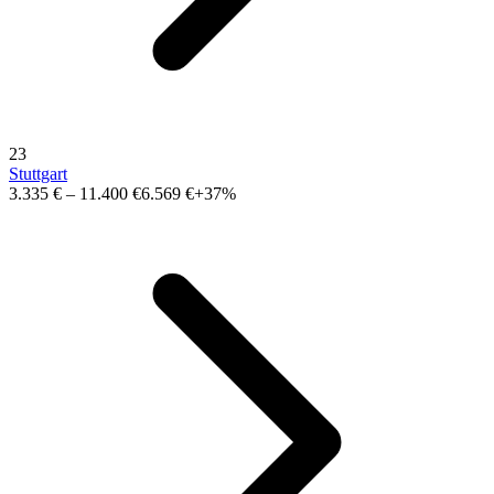
23
Stuttgart
3.335 €
–
11.400 €
6.569 €
+37%