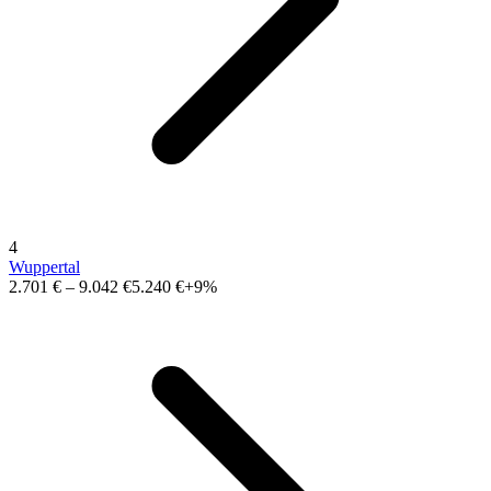
4
Wuppertal
2.701 €
–
9.042 €
5.240 €
+9%