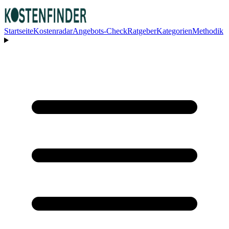
Startseite
Kostenradar
Angebots-Check
Ratgeber
Kategorien
Methodik