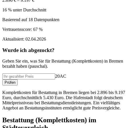
2.896 € – 9.197 €
16 % unter Durchschnitt
Basierend auf
18
Datenpunkten
Vertrauensscore:
67 %
Aktualisiert:
02.04.2026
Wurde ich abgezockt?
Geben Sie ein, was Sie f
ü
r
Bestattung (Komplettkosten)
in
Bremen
bezahlt haben (
pauschal
).
20AC
Pr
ü
fen
Komplettkosten für Bestattung in Bremen liegen bei 2.896 bis 9.197
Euro, durchschnittlich 5.430 Euro. Die Hafenstadt folgt deutschem
Mittelpreisniveau bei Bestattungsdienstleistungen. Ein vielfältiges
Angebot an Bestattungsinstituten ermöglicht gute Preisvergleiche.
Bestattung (Komplettkosten)
im
St
ä
dtevergleich