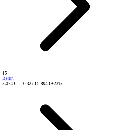
15
Berlin
3.074 €
–
10.327 €
5.894 €
+23%