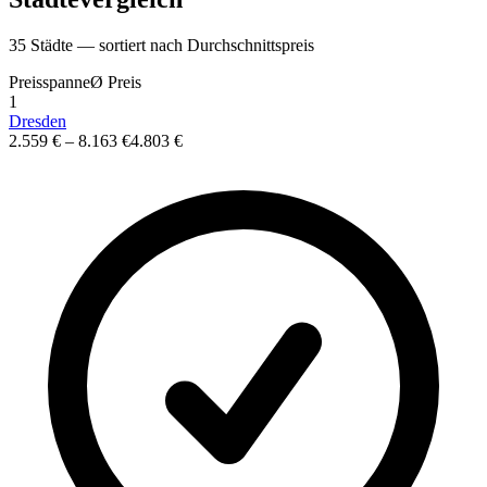
35
St
ä
dte — sortiert nach Durchschnittspreis
Preisspanne
Ø
Preis
1
Dresden
2.559 €
–
8.163 €
4.803 €