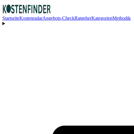
Startseite
Kostenradar
Angebots-Check
Ratgeber
Kategorien
Methodik