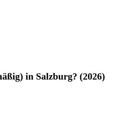
mäßig)
in
Salzburg
? (
2026
)