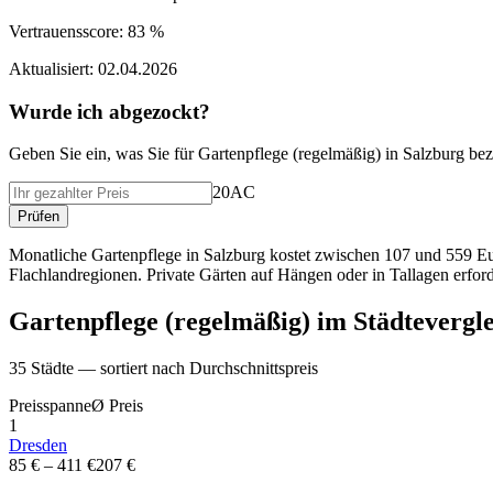
Vertrauensscore:
83 %
Aktualisiert:
02.04.2026
Wurde ich abgezockt?
Geben Sie ein, was Sie f
ü
r
Gartenpflege (regelmäßig)
in
Salzburg
bez
20AC
Pr
ü
fen
Monatliche Gartenpflege in Salzburg kostet zwischen 107 und 559 Eu
Flachlandregionen. Private Gärten auf Hängen oder in Tallagen erforde
Gartenpflege (regelmäßig)
im St
ä
dtevergl
35
St
ä
dte — sortiert nach Durchschnittspreis
Preisspanne
Ø
Preis
1
Dresden
85 €
–
411 €
207 €