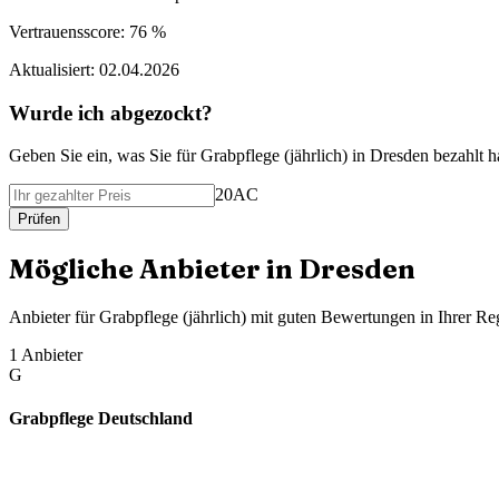
Vertrauensscore:
76 %
Aktualisiert:
02.04.2026
Wurde ich abgezockt?
Geben Sie ein, was Sie f
ü
r
Grabpflege (jährlich)
in
Dresden
bezahlt h
20AC
Pr
ü
fen
M
ö
gliche Anbieter in
Dresden
Anbieter f
ü
r
Grabpflege (jährlich)
mit guten Bewertungen in Ihrer Re
1
Anbieter
G
Grabpflege Deutschland