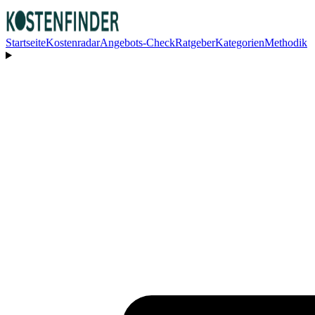
Startseite
Kostenradar
Angebots-Check
Ratgeber
Kategorien
Methodik