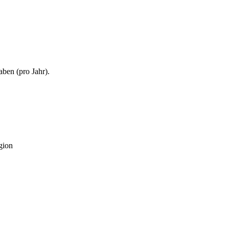
aben (
pro Jahr
).
gion