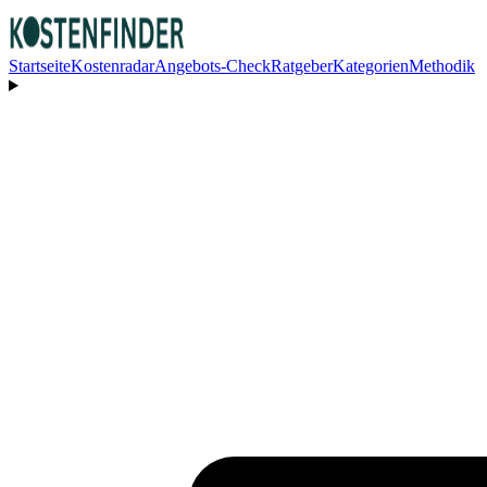
Startseite
Kostenradar
Angebots-Check
Ratgeber
Kategorien
Methodik