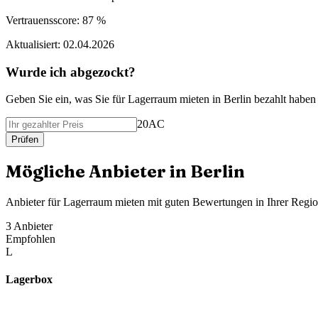
Vertrauensscore:
87 %
Aktualisiert:
02.04.2026
Wurde ich abgezockt?
Geben Sie ein, was Sie f
ü
r
Lagerraum mieten
in
Berlin
bezahlt haben 
20AC
Pr
ü
fen
M
ö
gliche Anbieter in
Berlin
Anbieter f
ü
r
Lagerraum mieten
mit guten Bewertungen in Ihrer Regi
3
Anbieter
Empfohlen
L
Lagerbox