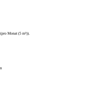
(
pro Monat (5 m³)
).
on