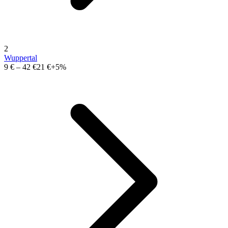
2
Wuppertal
9 €
–
42 €
21 €
+5%