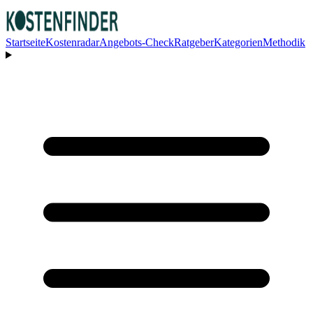
Startseite
Kostenradar
Angebots-Check
Ratgeber
Kategorien
Methodik