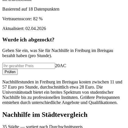
Basierend auf
18
Datenpunkten
Vertrauensscore:
82 %
Aktualisiert:
02.04.2026
Wurde ich abgezockt?
Geben Sie ein, was Sie f
ü
r
Nachhilfe
in
Freiburg im Breisgau
bezahlt haben (
pro Stunde
).
20AC
Pr
ü
fen
Nachhilfestunden in Freiburg im Breisgau kosten zwischen 11 und
57 Euro pro Stunde, durchschnittlich etwa 28 Euro. Die
Universitätsstadt bietet ein breites Spektrum von studentischer
Nachhilfe bis zu professionellen Instituten. Größere Preisspannen
entstehen durch unterschiedliche Angebote und Qualifikationen.
Nachhilfe
im St
ä
dtevergleich
35
St
ä
dte — sortiert nach Durchschnittspreis