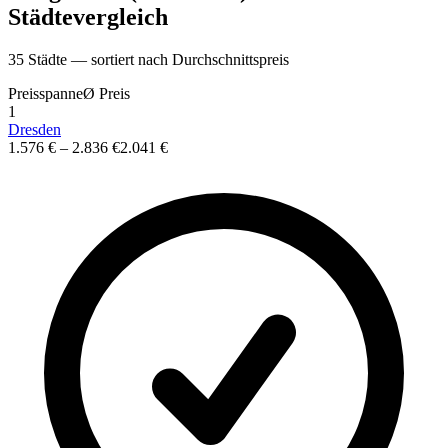
St
ä
dtevergleich
35
St
ä
dte — sortiert nach Durchschnittspreis
Preisspanne
Ø
Preis
1
Dresden
1.576 €
–
2.836 €
2.041 €