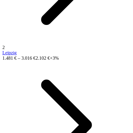
2
Leipzig
1.481 €
–
3.016 €
2.102 €
+3%