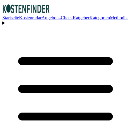
Startseite
Kostenradar
Angebots-Check
Ratgeber
Kategorien
Methodik