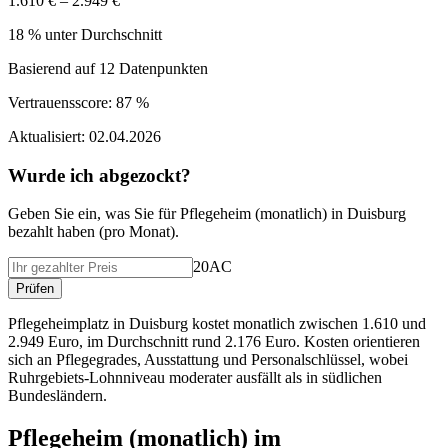
1.610 € – 2.949 €
18 % unter Durchschnitt
Basierend auf
12
Datenpunkten
Vertrauensscore:
87 %
Aktualisiert:
02.04.2026
Wurde ich abgezockt?
Geben Sie ein, was Sie f
ü
r
Pflegeheim (monatlich)
in
Duisburg
bezahlt haben (
pro Monat
).
20AC
Pr
ü
fen
Pflegeheimplatz in Duisburg kostet monatlich zwischen 1.610 und
2.949 Euro, im Durchschnitt rund 2.176 Euro. Kosten orientieren
sich an Pflegegrades, Ausstattung und Personalschlüssel, wobei
Ruhrgebiets-Lohnniveau moderater ausfällt als in südlichen
Bundesländern.
Pflegeheim (monatlich)
im