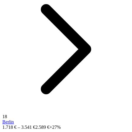
18
Berlin
1.718 €
–
3.541 €
2.589 €
+27%