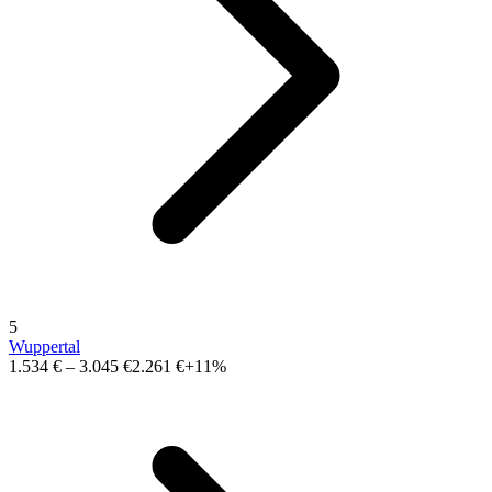
5
Wuppertal
1.534 €
–
3.045 €
2.261 €
+11%