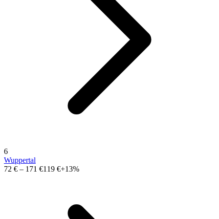
6
Wuppertal
72 €
–
171 €
119 €
+13%