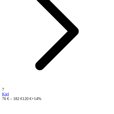
7
Kiel
76 €
–
182 €
120 €
+14%