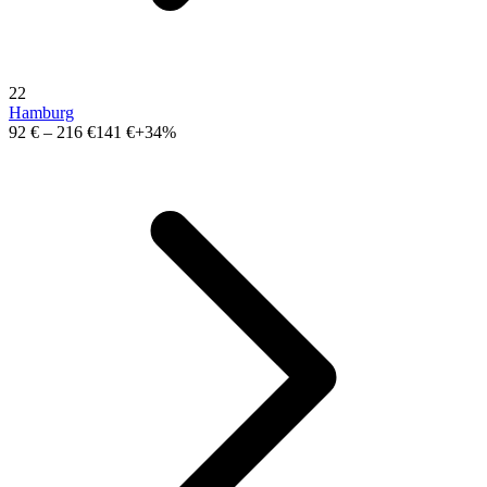
22
Hamburg
92 €
–
216 €
141 €
+34%