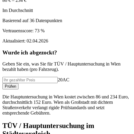
86 € – 234 €
Im Durchschnitt
Basierend auf
36
Datenpunkten
Vertrauensscore:
73 %
Aktualisiert:
02.04.2026
Wurde ich abgezockt?
Geben Sie ein, was Sie f
ü
r
TÜV / Hauptuntersuchung
in
Wien
bezahlt haben (
pro Fahrzeug
).
20AC
Pr
ü
fen
Die Hauptuntersuchung in Wien kostet zwischen 86 und 234 Euro,
durchschnittlich 152 Euro. Wien als Großstadt mit dichtem
Straßenverkehr verlangt rigide Prüfstandards und setzt
entsprechende Gebühren.
TÜV / Hauptuntersuchung
im
St
ä
dtevergleich