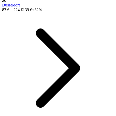
20
Düsseldorf
83 €
–
224 €
139 €
+32%