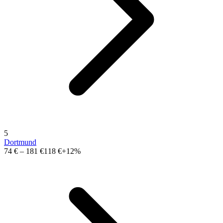
5
Dortmund
74 €
–
181 €
118 €
+12%