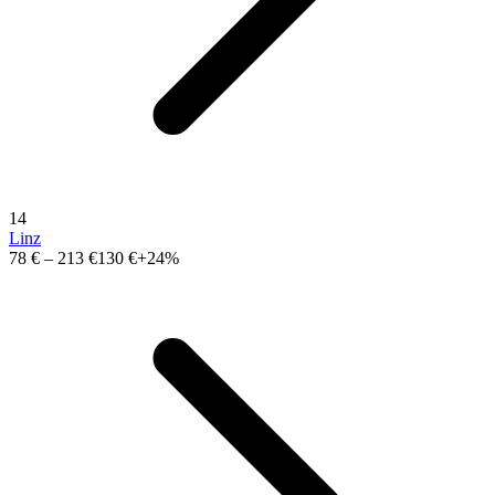
14
Linz
78 €
–
213 €
130 €
+24%