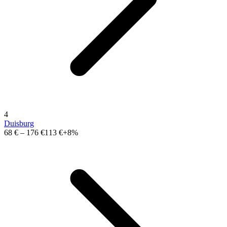
4
Duisburg
68 €
–
176 €
113 €
+8%