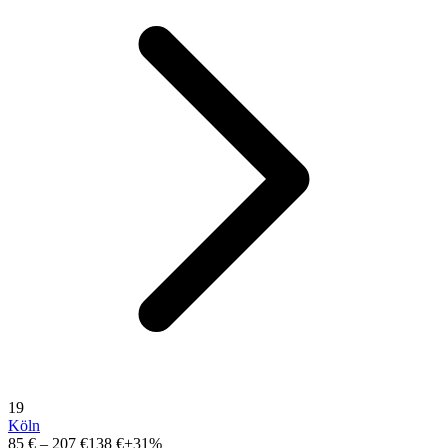
19
Köln
85 €
–
207 €
138 €
+31%