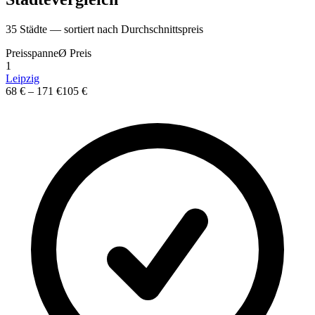
35
St
ä
dte — sortiert nach Durchschnittspreis
Preisspanne
Ø
Preis
1
Leipzig
68 €
–
171 €
105 €