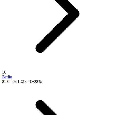
16
Berlin
81 €
–
201 €
134 €
+28%