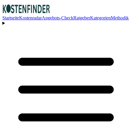
Startseite
Kostenradar
Angebots-Check
Ratgeber
Kategorien
Methodik