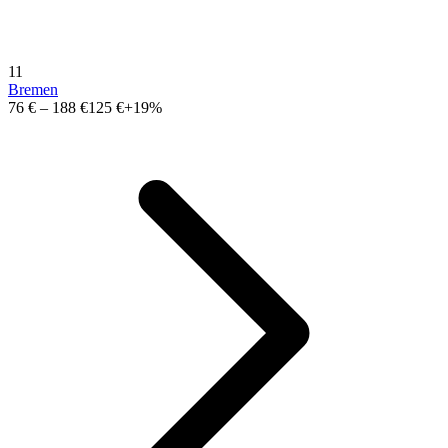
11
Bremen
76 €
–
188 €
125 €
+19%