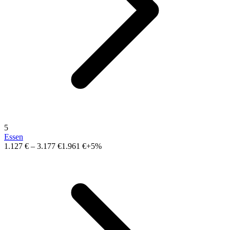
5
Essen
1.127 €
–
3.177 €
1.961 €
+5%