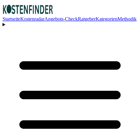
Startseite
Kostenradar
Angebots-Check
Ratgeber
Kategorien
Methodik