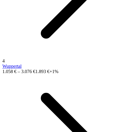
4
Wuppertal
1.058 €
–
3.076 €
1.893 €
+1%