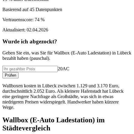
Basierend auf
45
Datenpunkten
Vertrauensscore:
74 %
Aktualisiert:
02.04.2026
Wurde ich abgezockt?
Geben Sie ein, was Sie f
ü
r
Wallbox (E-Auto Ladestation)
in
Lübeck
bezahlt haben (
pauschal
).
20AC
Pr
ü
fen
Wallboxen kosten in Lübeck zwischen 1.129 und 3.170 Euro,
durchschnittlich 2.052 Euro. Als kleinere Hafenstadt hat Lübeck
eine geringere Nachfrage als Großstädte, was sich in etwas
niedrigeren Preisen widerspiegelt. Handwerker haben kürzere
Wege.
Wallbox (E-Auto Ladestation)
im
St
ä
dtevergleich