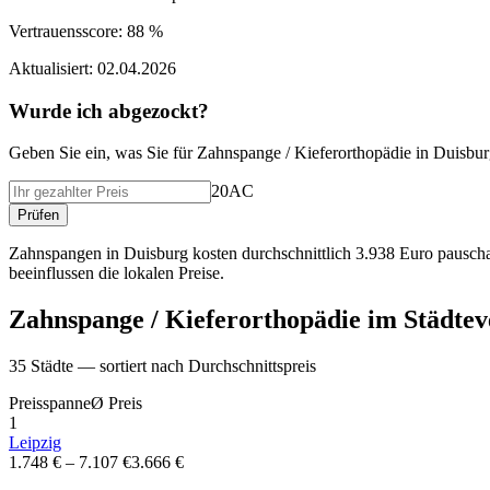
Vertrauensscore:
88 %
Aktualisiert:
02.04.2026
Wurde ich abgezockt?
Geben Sie ein, was Sie f
ü
r
Zahnspange / Kieferorthopädie
in
Duisbur
20AC
Pr
ü
fen
Zahnspangen in Duisburg kosten durchschnittlich 3.938 Euro pausch
beeinflussen die lokalen Preise.
Zahnspange / Kieferorthopädie
im St
ä
dtev
35
St
ä
dte — sortiert nach Durchschnittspreis
Preisspanne
Ø
Preis
1
Leipzig
1.748 €
–
7.107 €
3.666 €