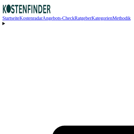
Startseite
Kostenradar
Angebots-Check
Ratgeber
Kategorien
Methodik