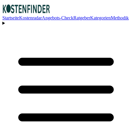
Startseite
Kostenradar
Angebots-Check
Ratgeber
Kategorien
Methodik