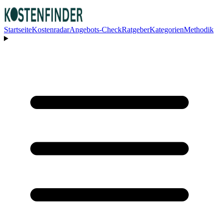
Startseite
Kostenradar
Angebots-Check
Ratgeber
Kategorien
Methodik