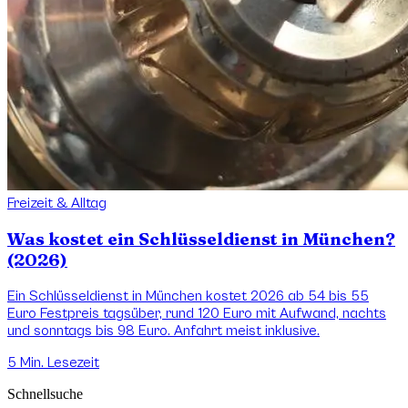
Freizeit & Alltag
Was kostet ein Schlüsseldienst in München?
(2026)
Ein Schlüsseldienst in München kostet 2026 ab 54 bis 55
Euro Festpreis tagsüber, rund 120 Euro mit Aufwand, nachts
und sonntags bis 98 Euro. Anfahrt meist inklusive.
5
Min. Lesezeit
Schnellsuche