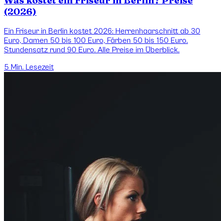
Was kostet ein Friseur in Berlin? Preise
(2026)
Ein Friseur in Berlin kostet 2026: Herrenhaarschnitt ab 30
Euro, Damen 50 bis 100 Euro, Färben 50 bis 150 Euro.
Stundensatz rund 90 Euro. Alle Preise im Überblick.
5
Min. Lesezeit