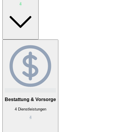
4
Hochzeitsfotograf
2.322 €
Dienstleistung
Preisspanne
Ø
Preis
Hundesteuer
130 €
Umzugsunternehmen
1.102 €
Malerarbeiten (Wohnung streichen)
15 €
Führerschein (Klasse B)
3.484 €
Bestattung & Vorsorge
4
Dienstleistung
en
4
Pflegeheim (monatlich)