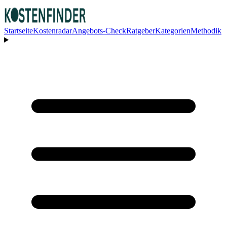
Startseite
Kostenradar
Angebots-Check
Ratgeber
Kategorien
Methodik