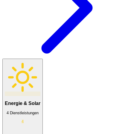
Brille (Gleitsicht)
553 €
Energie & Solar
4
Dienstleistung
en
4