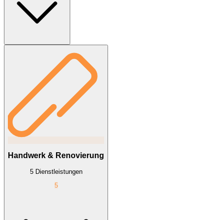
Dienstleistung
Preisspanne
Ø
Preis
Gasheizung (Austausch)
8.527 €
Physiotherapie
72 €
Handwerk & Renovierung
5
Dienstleistung
en
5