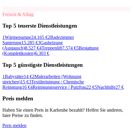
Freizeit & Alltag
Top 5 teuerste Dienstleistungen
1
Wärmepumpe
24.165 €
2
Badezimmer
Sanierung
15.285 €
3
Gasheizung
(Austausch)
8.527 €
4
Treppenlift
7.574 €
5
Bestattung
(Komplettkosten)
6.303 €
Top 5 g
ü
nstigste Dienstleistungen
1
Babysitter
14 €
2
Malerarbeiten (Wohnung
streichen)
15 €
3
Textilreinigung / Chemische
Reinigung
16 €
4
Reinigungsservice / Putzfrau
22 €
5
Nachhilfe
27 €
Preis melden
Haben Sie einen Preis in
Karlsruhe
bezahlt? Helfen Sie anderen,
faire Preise zu finden.
Preis melden