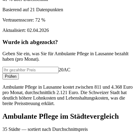
Basierend auf
21
Datenpunkten
Vertrauensscore:
72 %
Aktualisiert:
02.04.2026
Wurde ich abgezockt?
Geben Sie ein, was Sie f
ü
r
Ambulante Pflege
in
Lausanne
bezahlt
haben (
pro Monat
).
20AC
Pr
ü
fen
Ambulante Pflege in Lausanne kostet zwischen 811 und 4.368 Euro
pro Monat, durchschnittlich 2.121 Euro. Die Schweizer Stadt hat
deutlich höhere Lohnkosten und Lebenshaltungskosten, was die
breite Preisstreuung erklärt.
Ambulante Pflege
im St
ä
dtevergleich
35
St
ä
dte — sortiert nach Durchschnittspreis