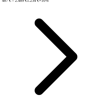
487 €
–
2.489 €
1.234 €
+10%