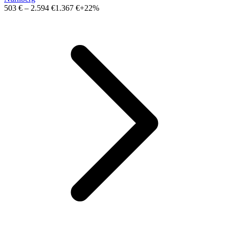
503 €
–
2.594 €
1.367 €
+22%