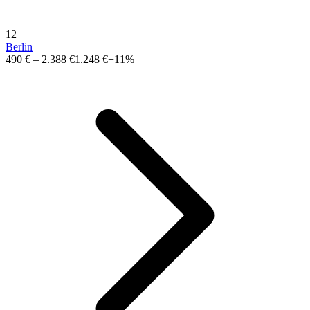
12
Berlin
490 €
–
2.388 €
1.248 €
+11%