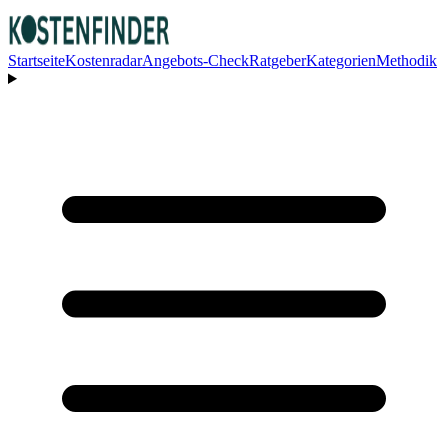
Startseite
Kostenradar
Angebots-Check
Ratgeber
Kategorien
Methodik