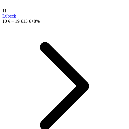
11
Lübeck
10 €
–
19 €
13 €
+8%