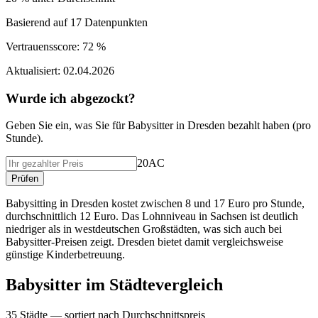
Basierend auf
17
Datenpunkten
Vertrauensscore:
72 %
Aktualisiert:
02.04.2026
Wurde ich abgezockt?
Geben Sie ein, was Sie f
ü
r
Babysitter
in
Dresden
bezahlt haben (
pro
Stunde
).
20AC
Pr
ü
fen
Babysitting in Dresden kostet zwischen 8 und 17 Euro pro Stunde,
durchschnittlich 12 Euro. Das Lohnniveau in Sachsen ist deutlich
niedriger als in westdeutschen Großstädten, was sich auch bei
Babysitter-Preisen zeigt. Dresden bietet damit vergleichsweise
günstige Kinderbetreuung.
Babysitter
im St
ä
dtevergleich
35
St
ä
dte — sortiert nach Durchschnittspreis