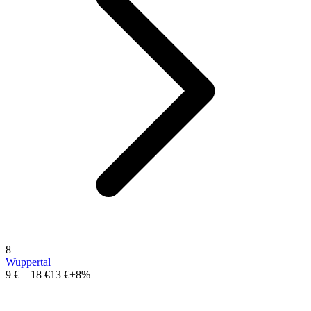
8
Wuppertal
9 €
–
18 €
13 €
+8%