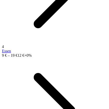
4
Essen
9 €
–
19 €
12 €
+0%