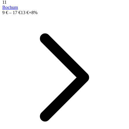
11
Bochum
9 €
–
17 €
13 €
+8%