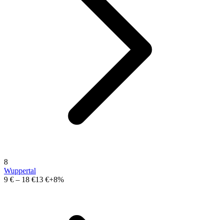
8
Wuppertal
9 €
–
18 €
13 €
+8%