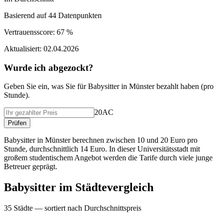
Basierend auf
44
Datenpunkten
Vertrauensscore:
67 %
Aktualisiert:
02.04.2026
Wurde ich abgezockt?
Geben Sie ein, was Sie f
ü
r
Babysitter
in
Münster
bezahlt haben (
pro
Stunde
).
20AC
Pr
ü
fen
Babysitter in Münster berechnen zwischen 10 und 20 Euro pro
Stunde, durchschnittlich 14 Euro. In dieser Universitätsstadt mit
großem studentischem Angebot werden die Tarife durch viele junge
Betreuer geprägt.
Babysitter
im St
ä
dtevergleich
35
St
ä
dte — sortiert nach Durchschnittspreis