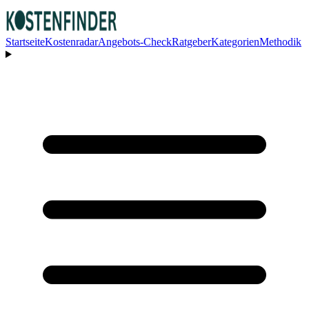
Startseite
Kostenradar
Angebots-Check
Ratgeber
Kategorien
Methodik