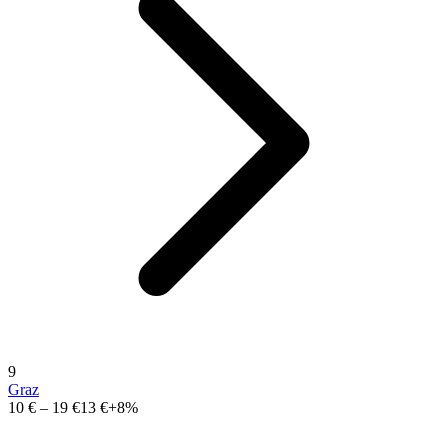
9
Graz
10 €
–
19 €
13 €
+8%