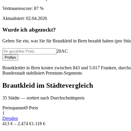
Vertrauensscore:
87 %
Aktualisiert:
02.04.2026
Wurde ich abgezockt?
Geben Sie ein, was Sie f
ü
r
Brautkleid
in
Bern
bezahlt haben (
pro Stü
20AC
Pr
ü
fen
Brautkleider in Bern kosten zwischen 843 und 5.017 Franken, durchs
Bundesstadt stabilisiert Premium-Segmente.
Brautkleid
im St
ä
dtevergleich
35
St
ä
dte — sortiert nach Durchschnittspreis
Preisspanne
Ø
Preis
1
Dresden
413 €
–
2.474 €
1.118 €