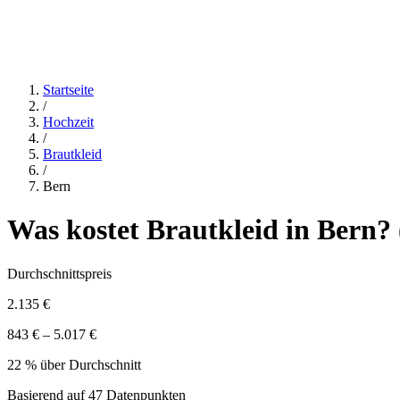
Startseite
/
Hochzeit
/
Brautkleid
/
Bern
Was kostet
Brautkleid
in
Bern
? 
Durchschnittspreis
2.135 €
843 € – 5.017 €
22 % über Durchschnitt
Basierend auf
47
Datenpunkten