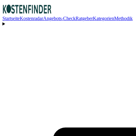
Startseite
Kostenradar
Angebots-Check
Ratgeber
Kategorien
Methodik