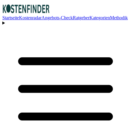
Startseite
Kostenradar
Angebots-Check
Ratgeber
Kategorien
Methodik