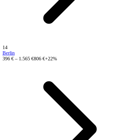
14
Berlin
396 €
–
1.565 €
806 €
+22%