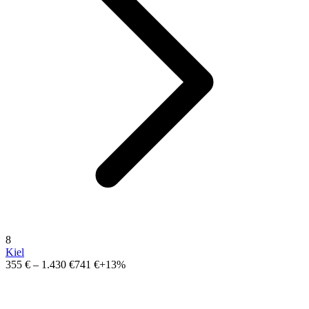
8
Kiel
355 €
–
1.430 €
741 €
+13%