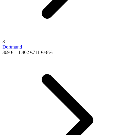
3
Dortmund
369 €
–
1.462 €
711 €
+8%