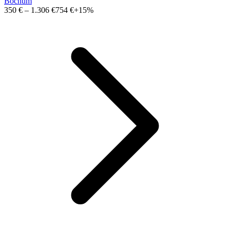
Bochum
350 €
–
1.306 €
754 €
+15%