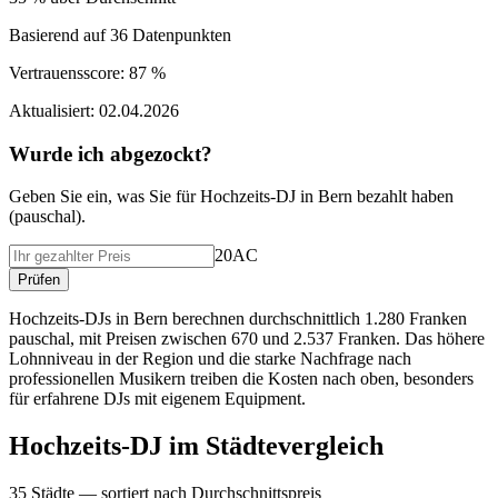
Basierend auf
36
Datenpunkten
Vertrauensscore:
87 %
Aktualisiert:
02.04.2026
Wurde ich abgezockt?
Geben Sie ein, was Sie f
ü
r
Hochzeits-DJ
in
Bern
bezahlt haben
(
pauschal
).
20AC
Pr
ü
fen
Hochzeits-DJs in Bern berechnen durchschnittlich 1.280 Franken
pauschal, mit Preisen zwischen 670 und 2.537 Franken. Das höhere
Lohnniveau in der Region und die starke Nachfrage nach
professionellen Musikern treiben die Kosten nach oben, besonders
für erfahrene DJs mit eigenem Equipment.
Hochzeits-DJ
im St
ä
dtevergleich
35
St
ä
dte — sortiert nach Durchschnittspreis