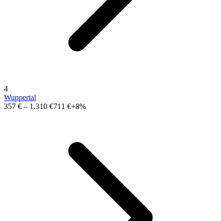
4
Wuppertal
357 €
–
1.310 €
711 €
+8%