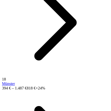
18
Münster
394 €
–
1.487 €
818 €
+24%