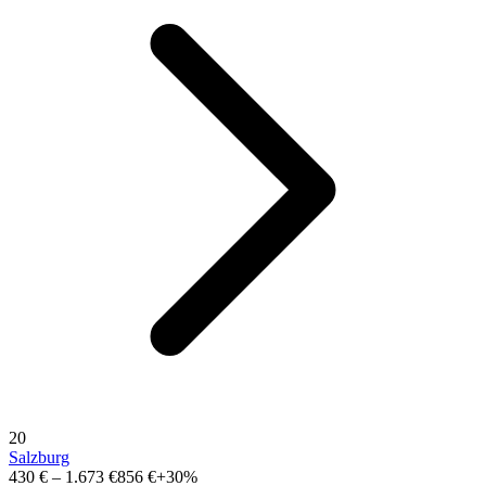
20
Salzburg
430 €
–
1.673 €
856 €
+30%