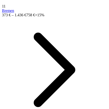
11
Bremen
373 €
–
1.436 €
758 €
+15%