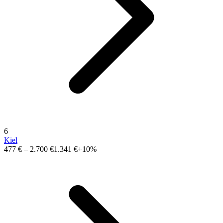
6
Kiel
477 €
–
2.700 €
1.341 €
+10%