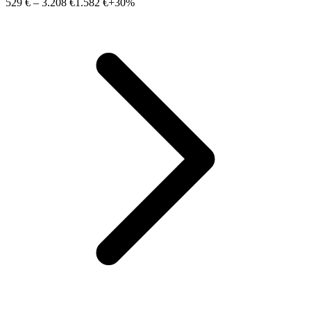
529 €
–
3.208 €
1.582 €
+30%