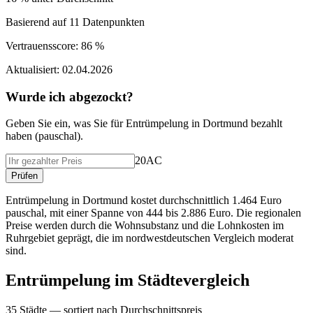
Basierend auf
11
Datenpunkten
Vertrauensscore:
86 %
Aktualisiert:
02.04.2026
Wurde ich abgezockt?
Geben Sie ein, was Sie f
ü
r
Entrümpelung
in
Dortmund
bezahlt
haben (
pauschal
).
20AC
Pr
ü
fen
Entrümpelung in Dortmund kostet durchschnittlich 1.464 Euro
pauschal, mit einer Spanne von 444 bis 2.886 Euro. Die regionalen
Preise werden durch die Wohnsubstanz und die Lohnkosten im
Ruhrgebiet geprägt, die im nordwestdeutschen Vergleich moderat
sind.
Entrümpelung
im St
ä
dtevergleich
35
St
ä
dte — sortiert nach Durchschnittspreis