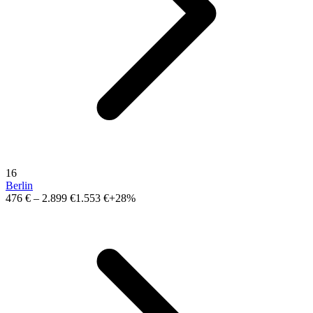
16
Berlin
476 €
–
2.899 €
1.553 €
+28%