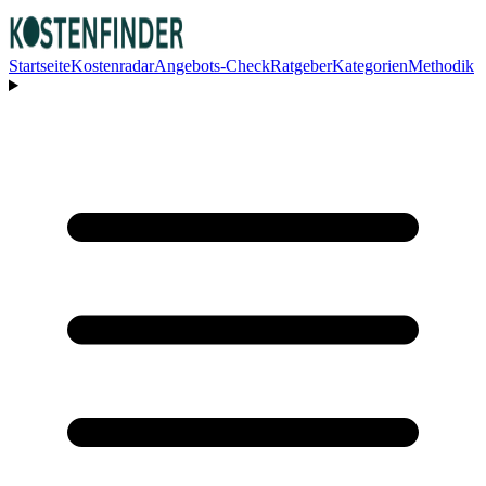
Startseite
Kostenradar
Angebots-Check
Ratgeber
Kategorien
Methodik