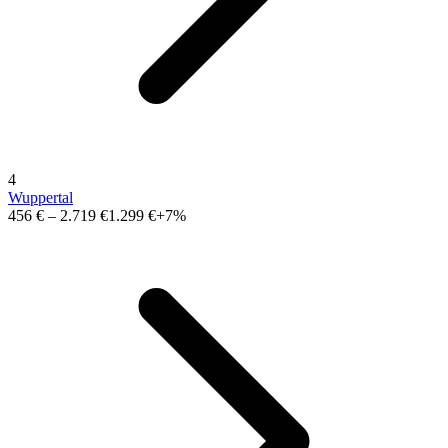
4
Wuppertal
456 €
–
2.719 €
1.299 €
+7%