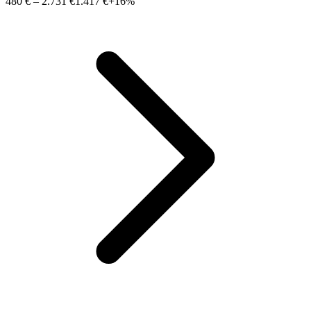
480 €
–
2.731 €
1.417 €
+16%