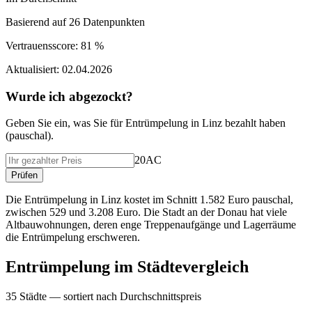
Basierend auf
26
Datenpunkten
Vertrauensscore:
81 %
Aktualisiert:
02.04.2026
Wurde ich abgezockt?
Geben Sie ein, was Sie f
ü
r
Entrümpelung
in
Linz
bezahlt haben
(
pauschal
).
20AC
Pr
ü
fen
Die Entrümpelung in Linz kostet im Schnitt 1.582 Euro pauschal,
zwischen 529 und 3.208 Euro. Die Stadt an der Donau hat viele
Altbauwohnungen, deren enge Treppenaufgänge und Lagerräume
die Entrümpelung erschweren.
Entrümpelung
im St
ä
dtevergleich
35
St
ä
dte — sortiert nach Durchschnittspreis