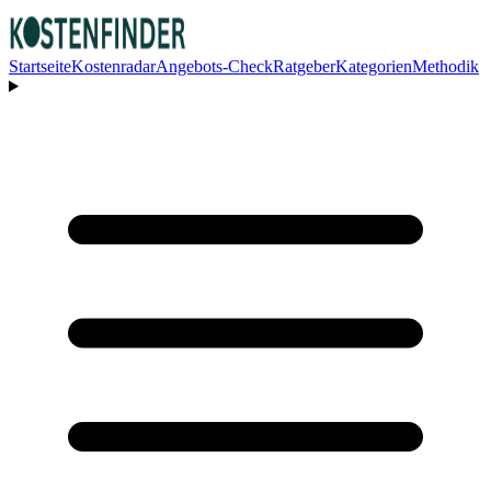
Startseite
Kostenradar
Angebots-Check
Ratgeber
Kategorien
Methodik