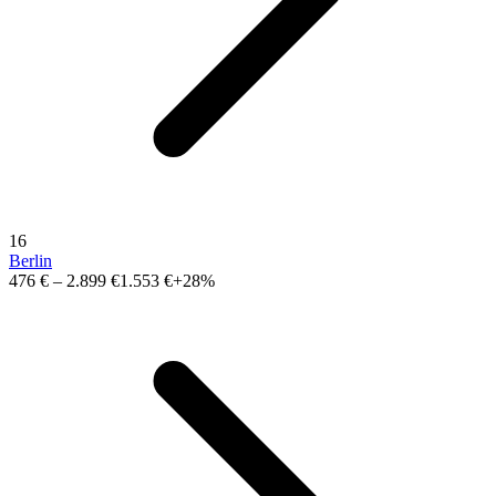
16
Berlin
476 €
–
2.899 €
1.553 €
+28%