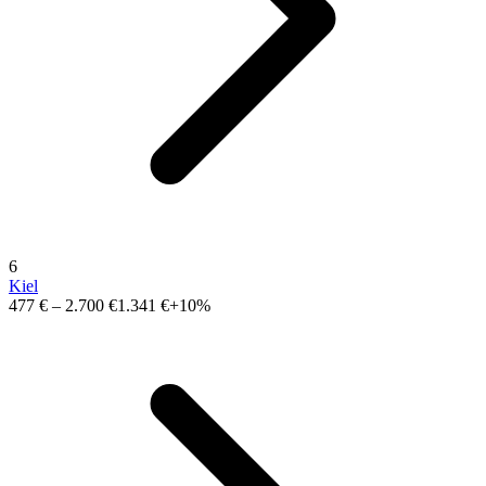
6
Kiel
477 €
–
2.700 €
1.341 €
+10%