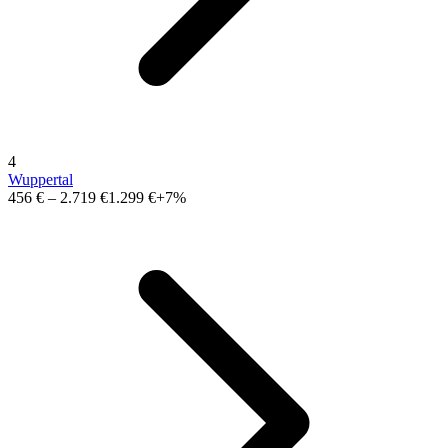
4
Wuppertal
456 €
–
2.719 €
1.299 €
+7%