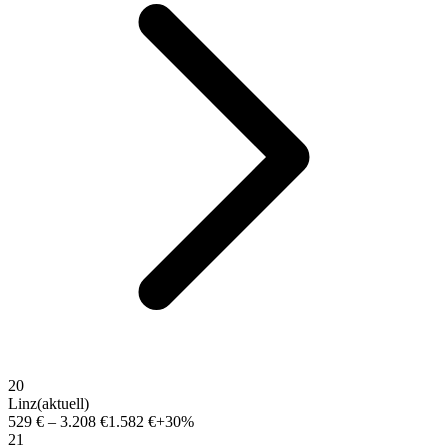
20
Linz
(aktuell)
529 €
–
3.208 €
1.582 €
+30%
21