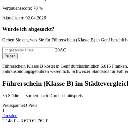
Vertrauensscore:
70 %
Aktualisiert:
02.04.2026
Wurde ich abgezockt?
Geben Sie ein, was Sie f
ü
r
Führerschein (Klasse B)
in
Genf
bezahlt h
20AC
Pr
ü
fen
Führerschein Klasse B kostet in Genf durchschnittlich 6.015 Franken
Fahrausbildungsgebühren wesentlich. Schweizer Standards für Fahrera
Führerschein (Klasse B)
im St
ä
dtevergleic
35
St
ä
dte — sortiert nach Durchschnittspreis
Preisspanne
Ø
Preis
1
Dresden
2.148 €
–
3.679 €
2.762 €