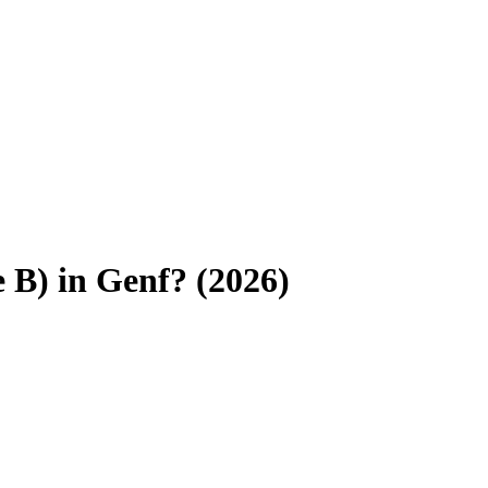
e B)
in
Genf
? (
2026
)