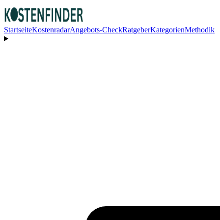
Startseite
Kostenradar
Angebots-Check
Ratgeber
Kategorien
Methodik