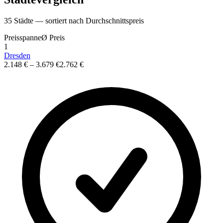
35
St
ä
dte — sortiert nach Durchschnittspreis
Preisspanne
Ø
Preis
1
Dresden
2.148 €
–
3.679 €
2.762 €