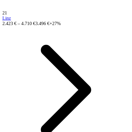
21
Linz
2.423 €
–
4.710 €
3.496 €
+27%