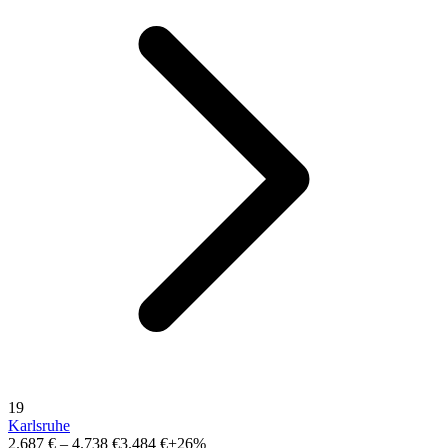
19
Karlsruhe
2.687 €
–
4.738 €
3.484 €
+26%