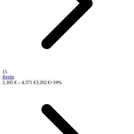
15
Berlin
2.395 €
–
4.371 €
3.292 €
+19%