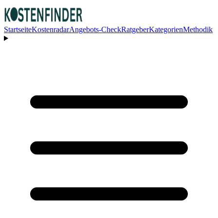
Startseite
Kostenradar
Angebots-Check
Ratgeber
Kategorien
Methodik