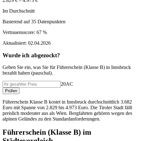
2.829 € – 4.973 €
Im Durchschnitt
Basierend auf
35
Datenpunkten
Vertrauensscore:
67 %
Aktualisiert:
02.04.2026
Wurde ich abgezockt?
Geben Sie ein, was Sie f
ü
r
Führerschein (Klasse B)
in
Innsbruck
bezahlt haben (
pauschal
).
20AC
Pr
ü
fen
Führerschein Klasse B kostet in Innsbruck durchschnittlich 3.682
Euro mit Spanne von 2.829 bis 4.973 Euro. Die Tiroler Stadt fällt
preislich moderater aus als Wien. Bergfahrten gehören wegen des
alpinen Geländes zu den Standardanforderungen.
Führerschein (Klasse B)
im
St
ä
dtevergleich