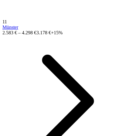
11
Münster
2.583 €
–
4.298 €
3.178 €
+15%