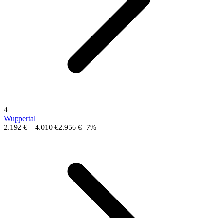
4
Wuppertal
2.192 €
–
4.010 €
2.956 €
+7%