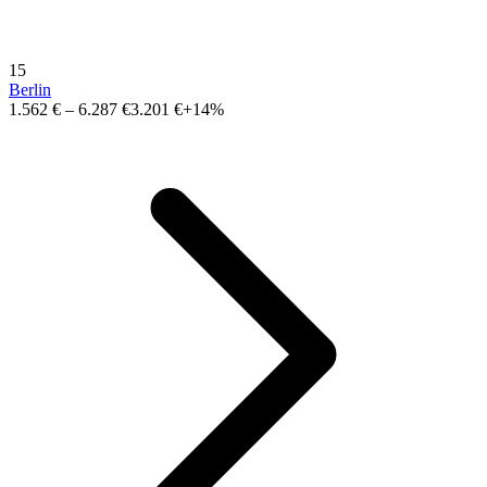
15
Berlin
1.562 €
–
6.287 €
3.201 €
+14%