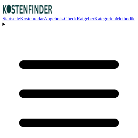
Startseite
Kostenradar
Angebots-Check
Ratgeber
Kategorien
Methodik