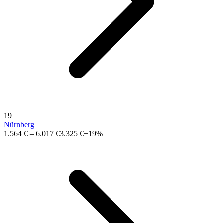
19
Nürnberg
1.564 €
–
6.017 €
3.325 €
+19%