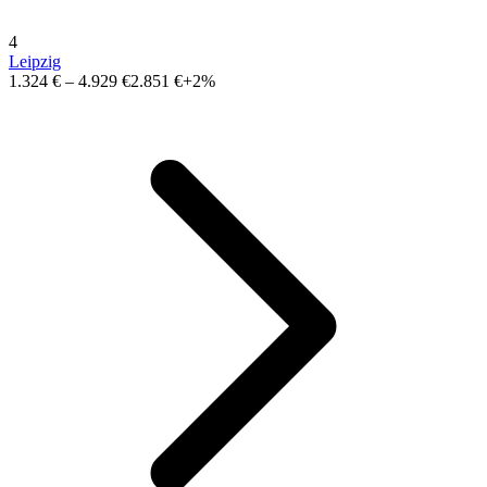
4
Leipzig
1.324 €
–
4.929 €
2.851 €
+2%