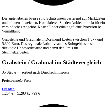
Die angegebenen Preise sind Sch
ä
tzungen basierend auf Marktdaten
und k
ö
nnen abweichen. Kontaktieren Sie den Anbieter direkt f
ü
r ein
verbindliches Angebot.
KostenFinder erh
ä
lt ggf. eine Provision bei
Vermittlung.
Grabsteine und Grabmale in Dortmund kosten zwischen 1.377 und
5.392 Euro. Das regionale Lohnniveau des Ruhrgebiets bestimmt
direkt die Handwerkstarife und damit den Preis für
Steinmetzarbeiten.
Grabstein / Grabmal
im St
ä
dtevergleich
35
St
ä
dte — sortiert nach Durchschnittspreis
Preisspanne
Ø
Preis
1
Dresden
1.204 €
–
5.283 €
2.799 €