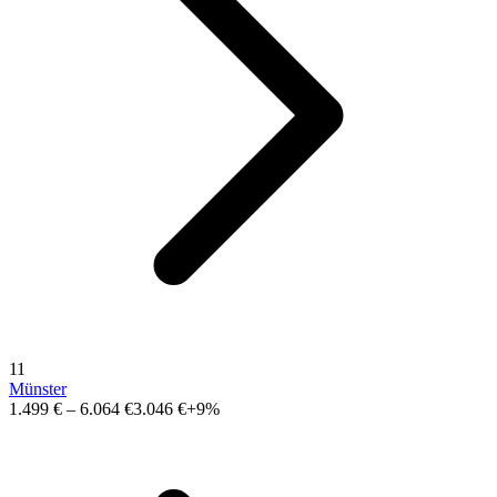
11
Münster
1.499 €
–
6.064 €
3.046 €
+9%