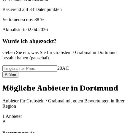
Basierend auf
33
Datenpunkten
Vertrauensscore:
88 %
Aktualisiert:
02.04.2026
Wurde ich abgezockt?
Geben Sie ein, was Sie f
ü
r
Grabstein / Grabmal
in
Dortmund
bezahlt haben (
pauschal
).
20AC
Pr
ü
fen
M
ö
gliche Anbieter in
Dortmund
Anbieter f
ü
r
Grabstein / Grabmal
mit guten Bewertungen in Ihrer
Region
1
Anbieter
B