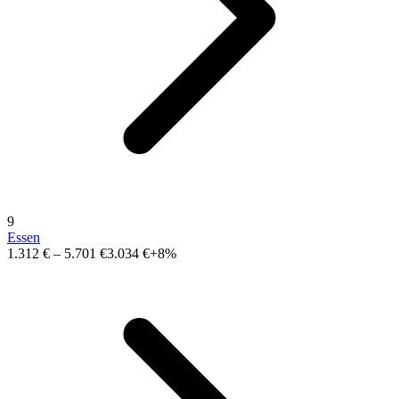
9
Essen
1.312 €
–
5.701 €
3.034 €
+8%