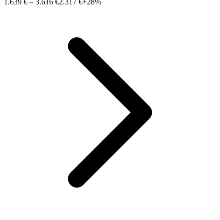
1.639 €
–
3.616 €
2.317 €
+28%