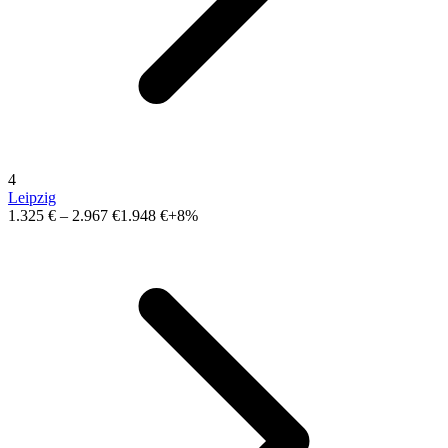
4
Leipzig
1.325 €
–
2.967 €
1.948 €
+8%