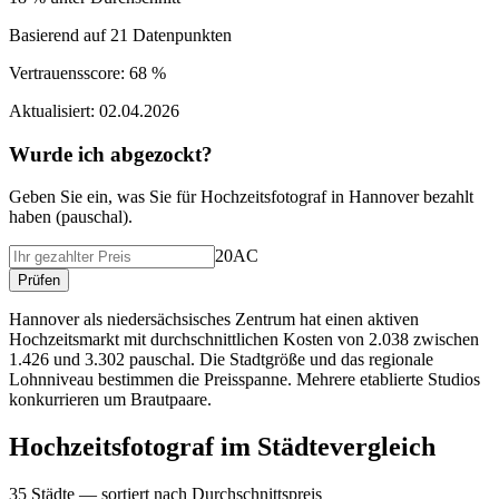
Basierend auf
21
Datenpunkten
Vertrauensscore:
68 %
Aktualisiert:
02.04.2026
Wurde ich abgezockt?
Geben Sie ein, was Sie f
ü
r
Hochzeitsfotograf
in
Hannover
bezahlt
haben (
pauschal
).
20AC
Pr
ü
fen
Hannover als niedersächsisches Zentrum hat einen aktiven
Hochzeitsmarkt mit durchschnittlichen Kosten von 2.038 zwischen
1.426 und 3.302 pauschal. Die Stadtgröße und das regionale
Lohnniveau bestimmen die Preisspanne. Mehrere etablierte Studios
konkurrieren um Brautpaare.
Hochzeitsfotograf
im St
ä
dtevergleich
35
St
ä
dte — sortiert nach Durchschnittspreis