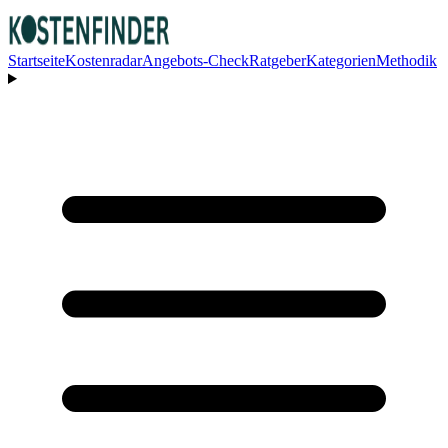
Startseite
Kostenradar
Angebots-Check
Ratgeber
Kategorien
Methodik