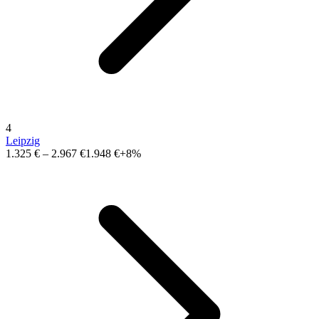
4
Leipzig
1.325 €
–
2.967 €
1.948 €
+8%