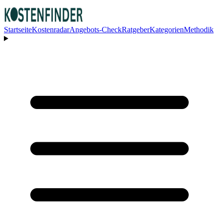
Startseite
Kostenradar
Angebots-Check
Ratgeber
Kategorien
Methodik