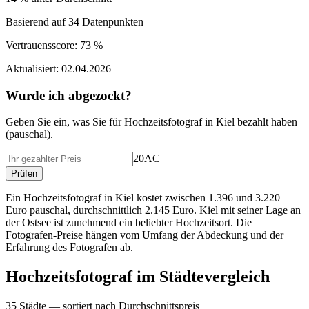
Basierend auf
34
Datenpunkten
Vertrauensscore:
73 %
Aktualisiert:
02.04.2026
Wurde ich abgezockt?
Geben Sie ein, was Sie f
ü
r
Hochzeitsfotograf
in
Kiel
bezahlt haben
(
pauschal
).
20AC
Pr
ü
fen
Ein Hochzeitsfotograf in Kiel kostet zwischen 1.396 und 3.220
Euro pauschal, durchschnittlich 2.145 Euro. Kiel mit seiner Lage an
der Ostsee ist zunehmend ein beliebter Hochzeitsort. Die
Fotografen-Preise hängen vom Umfang der Abdeckung und der
Erfahrung des Fotografen ab.
Hochzeitsfotograf
im St
ä
dtevergleich
35
St
ä
dte — sortiert nach Durchschnittspreis