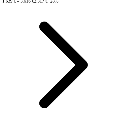
1.639 €
–
3.616 €
2.317 €
+28%