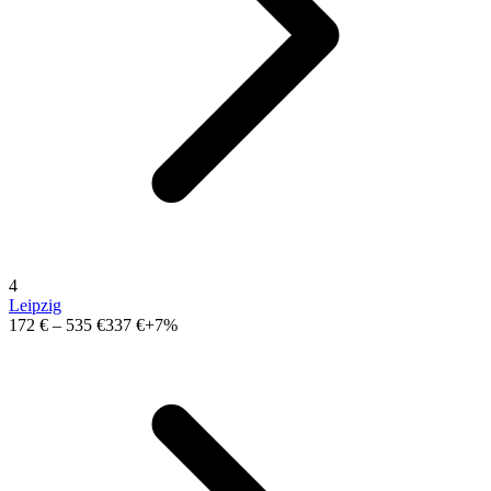
4
Leipzig
172 €
–
535 €
337 €
+7%