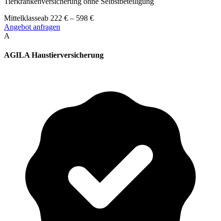
Tierkrankenversicherung ohne Selbstbeteiligung
Mittelklasse
ab
222
€
–
598
€
Angebot anfragen
A
AGILA Haustierversicherung