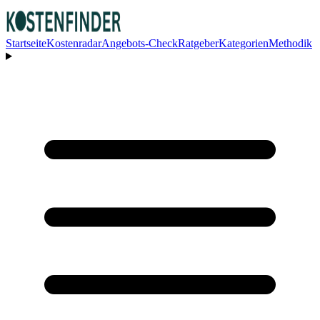
Startseite
Kostenradar
Angebots-Check
Ratgeber
Kategorien
Methodik