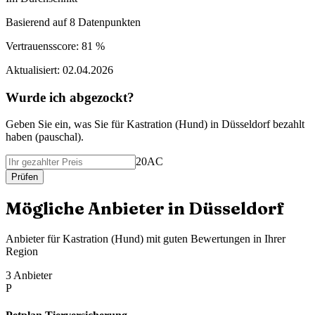
Basierend auf
8
Datenpunkten
Vertrauensscore:
81 %
Aktualisiert:
02.04.2026
Wurde ich abgezockt?
Geben Sie ein, was Sie f
ü
r
Kastration (Hund)
in
Düsseldorf
bezahlt
haben (
pauschal
).
20AC
Pr
ü
fen
M
ö
gliche Anbieter in
Düsseldorf
Anbieter f
ü
r
Kastration (Hund)
mit guten Bewertungen in Ihrer
Region
3
Anbieter
P