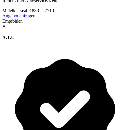
Reifen- und Autoservice-Kette
Mittelklasse
ab
188
€
–
771
€
Angebot anfragen
Empfohlen
A
A.T.U