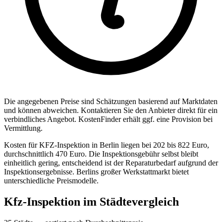
Die angegebenen Preise sind Sch
ä
tzungen basierend auf Marktdaten
und k
ö
nnen abweichen. Kontaktieren Sie den Anbieter direkt f
ü
r ein
verbindliches Angebot.
KostenFinder erh
ä
lt ggf. eine Provision bei
Vermittlung.
Kosten für KFZ-Inspektion in Berlin liegen bei 202 bis 822 Euro,
durchschnittlich 470 Euro. Die Inspektionsgebühr selbst bleibt
einheitlich gering, entscheidend ist der Reparaturbedarf aufgrund der
Inspektionsergebnisse. Berlins großer Werkstattmarkt bietet
unterschiedliche Preismodelle.
Kfz-Inspektion
im St
ä
dtevergleich