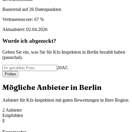
Basierend auf
26
Datenpunkten
Vertrauensscore:
67 %
Aktualisiert:
02.04.2026
Wurde ich abgezockt?
Geben Sie ein, was Sie f
ü
r
Kfz-Inspektion
in
Berlin
bezahlt haben
(
pauschal
).
20AC
Pr
ü
fen
M
ö
gliche Anbieter in
Berlin
Anbieter f
ü
r
Kfz-Inspektion
mit guten Bewertungen in Ihrer Region
2
Anbieter
Empfohlen
E