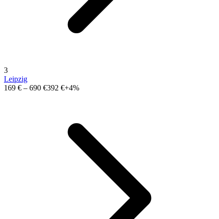
3
Leipzig
169 €
–
690 €
392 €
+4%