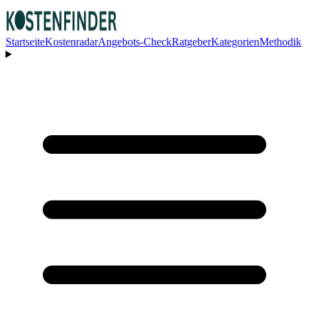
Startseite
Kostenradar
Angebots-Check
Ratgeber
Kategorien
Methodik