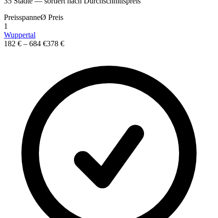
35
St
ä
dte — sortiert nach Durchschnittspreis
Preisspanne
Ø
Preis
1
Wuppertal
182 €
–
684 €
378 €