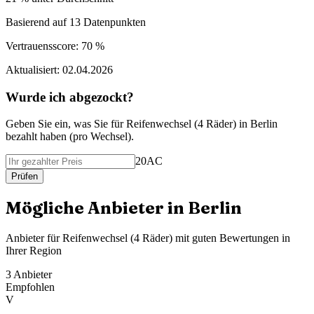
Basierend auf
13
Datenpunkten
Vertrauensscore:
70 %
Aktualisiert:
02.04.2026
Wurde ich abgezockt?
Geben Sie ein, was Sie f
ü
r
Reifenwechsel (4 Räder)
in
Berlin
bezahlt haben (
pro Wechsel
).
20AC
Pr
ü
fen
M
ö
gliche Anbieter in
Berlin
Anbieter f
ü
r
Reifenwechsel (4 Räder)
mit guten Bewertungen in
Ihrer Region
3
Anbieter
Empfohlen
V