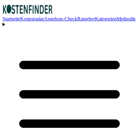
Startseite
Kostenradar
Angebots-Check
Ratgeber
Kategorien
Methodik