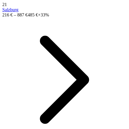
21
Salzburg
216 €
–
887 €
485 €
+33%