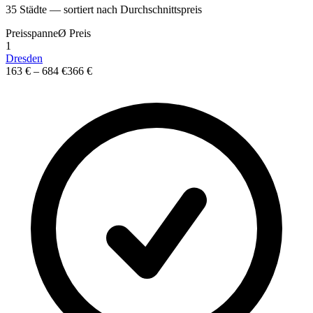
35
St
ä
dte — sortiert nach Durchschnittspreis
Preisspanne
Ø
Preis
1
Dresden
163 €
–
684 €
366 €