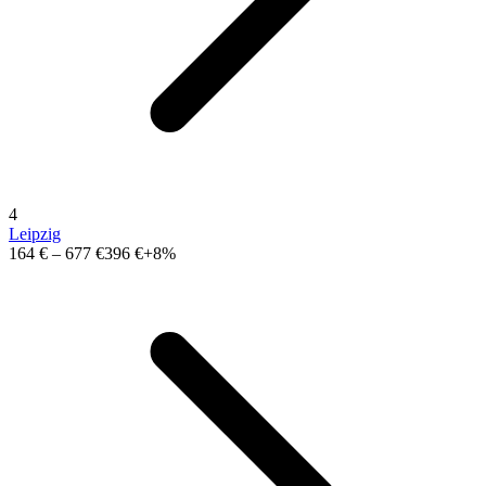
4
Leipzig
164 €
–
677 €
396 €
+8%