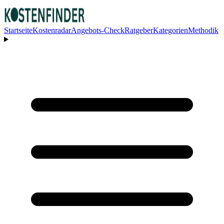
Startseite
Kostenradar
Angebots-Check
Ratgeber
Kategorien
Methodik