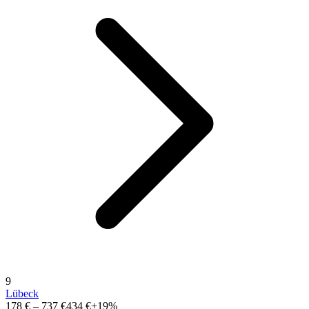
9
Lübeck
178 €
–
737 €
434 €
+19%