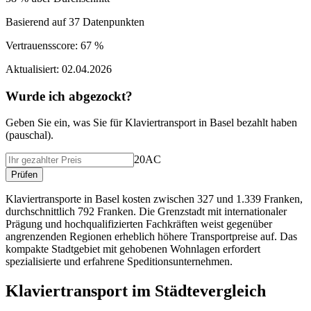
Basierend auf
37
Datenpunkten
Vertrauensscore:
67 %
Aktualisiert:
02.04.2026
Wurde ich abgezockt?
Geben Sie ein, was Sie f
ü
r
Klaviertransport
in
Basel
bezahlt haben
(
pauschal
).
20AC
Pr
ü
fen
Klaviertransporte in Basel kosten zwischen 327 und 1.339 Franken,
durchschnittlich 792 Franken. Die Grenzstadt mit internationaler
Prägung und hochqualifizierten Fachkräften weist gegenüber
angrenzenden Regionen erheblich höhere Transportpreise auf. Das
kompakte Stadtgebiet mit gehobenen Wohnlagen erfordert
spezialisierte und erfahrene Speditionsunternehmen.
Klaviertransport
im St
ä
dtevergleich