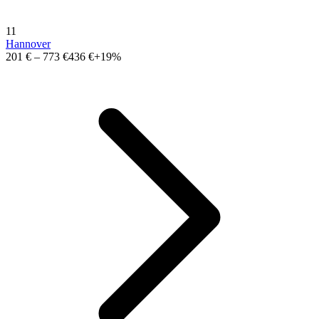
11
Hannover
201 €
–
773 €
436 €
+19%