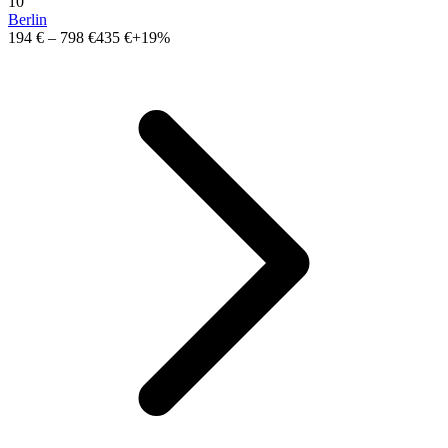
10
Berlin
194 €
–
798 €
435 €
+19%