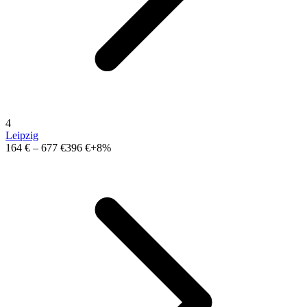
4
Leipzig
164 €
–
677 €
396 €
+8%