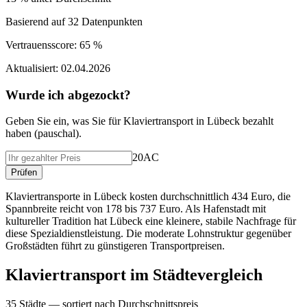
Basierend auf
32
Datenpunkten
Vertrauensscore:
65 %
Aktualisiert:
02.04.2026
Wurde ich abgezockt?
Geben Sie ein, was Sie f
ü
r
Klaviertransport
in
Lübeck
bezahlt
haben (
pauschal
).
20AC
Pr
ü
fen
Klaviertransporte in Lübeck kosten durchschnittlich 434 Euro, die
Spannbreite reicht von 178 bis 737 Euro. Als Hafenstadt mit
kultureller Tradition hat Lübeck eine kleinere, stabile Nachfrage für
diese Spezialdienstleistung. Die moderate Lohnstruktur gegenüber
Großstädten führt zu günstigeren Transportpreisen.
Klaviertransport
im St
ä
dtevergleich
35
St
ä
dte — sortiert nach Durchschnittspreis