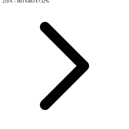
210 €
–
803 €
483 €
+32%