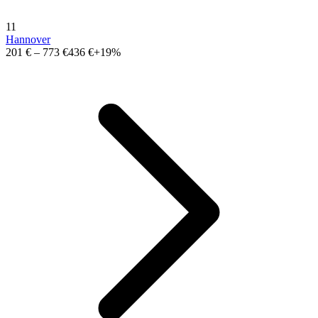
11
Hannover
201 €
–
773 €
436 €
+19%