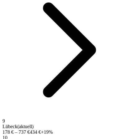
9
Lübeck
(aktuell)
178 €
–
737 €
434 €
+19%
10