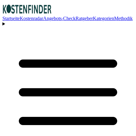
Startseite
Kostenradar
Angebots-Check
Ratgeber
Kategorien
Methodik