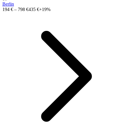
Berlin
194 €
–
798 €
435 €
+19%