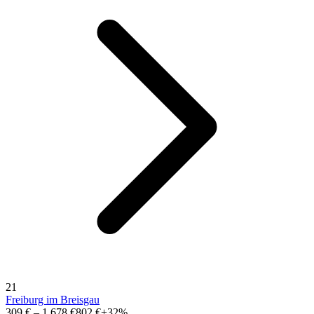
21
Freiburg im Breisgau
309 €
–
1.678 €
802 €
+32%