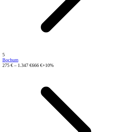
5
Bochum
275 €
–
1.347 €
666 €
+10%