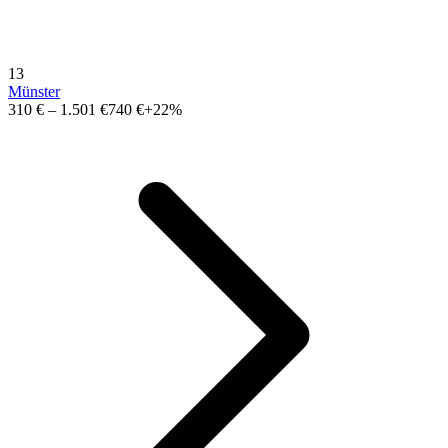
13
Münster
310 €
–
1.501 €
740 €
+22%