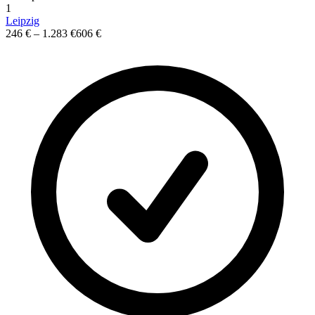
1
Leipzig
246 €
–
1.283 €
606 €