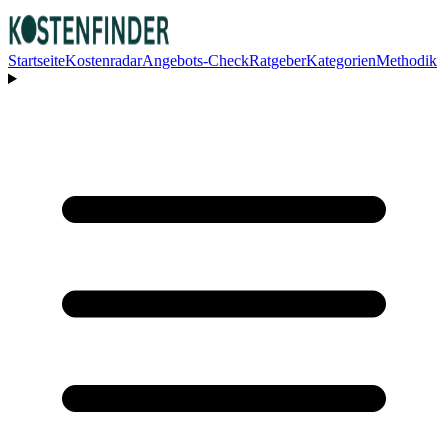
Startseite
Kostenradar
Angebots-Check
Ratgeber
Kategorien
Methodik