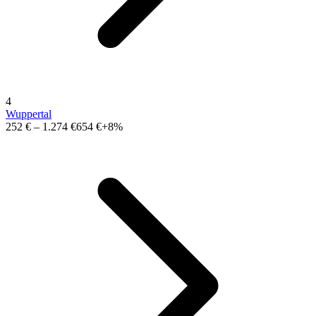
4
Wuppertal
252 €
–
1.274 €
654 €
+8%