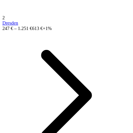
2
Dresden
247 €
–
1.251 €
613 €
+1%