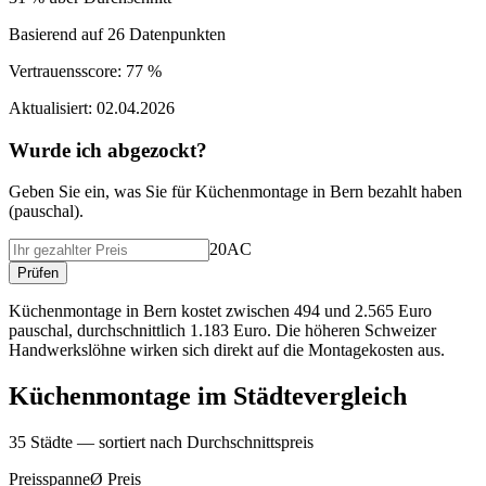
Basierend auf
26
Datenpunkten
Vertrauensscore:
77 %
Aktualisiert:
02.04.2026
Wurde ich abgezockt?
Geben Sie ein, was Sie f
ü
r
Küchenmontage
in
Bern
bezahlt haben
(
pauschal
).
20AC
Pr
ü
fen
Küchenmontage in Bern kostet zwischen 494 und 2.565 Euro
pauschal, durchschnittlich 1.183 Euro. Die höheren Schweizer
Handwerkslöhne wirken sich direkt auf die Montagekosten aus.
Küchenmontage
im St
ä
dtevergleich
35
St
ä
dte — sortiert nach Durchschnittspreis
Preisspanne
Ø
Preis