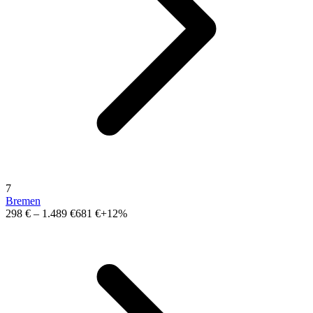
7
Bremen
298 €
–
1.489 €
681 €
+12%