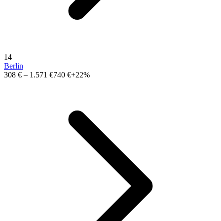
14
Berlin
308 €
–
1.571 €
740 €
+22%