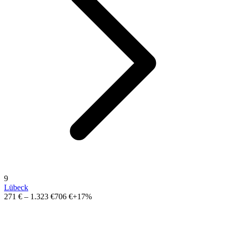
9
Lübeck
271 €
–
1.323 €
706 €
+17%