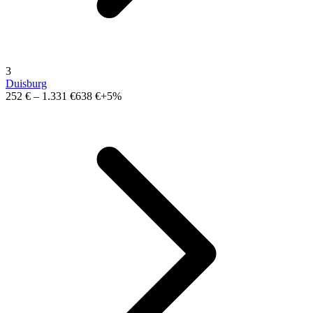
3
Duisburg
252 €
–
1.331 €
638 €
+5%