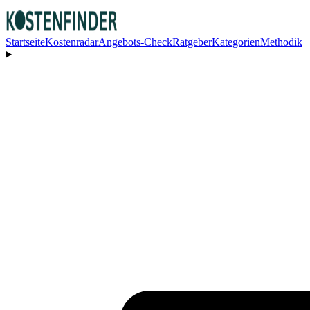
Startseite
Kostenradar
Angebots-Check
Ratgeber
Kategorien
Methodik