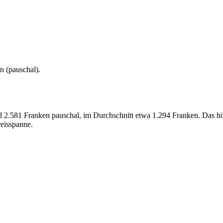
n (
pauschal
).
 2.581 Franken pauschal, im Durchschnitt etwa 1.294 Franken. Das hö
reisspanne.