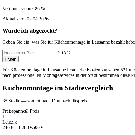
Vertrauensscore:
86 %
Aktualisiert:
02.04.2026
Wurde ich abgezockt?
Geben Sie ein, was Sie f
ü
r
Küchenmontage
in
Lausanne
bezahlt habe
20AC
Pr
ü
fen
Für Küchenmontage in Lausanne liegen die Kosten zwischen 521 und
nach professionellen Montageservices in der Stadt bestimmen diese P
Küchenmontage
im St
ä
dtevergleich
35
St
ä
dte — sortiert nach Durchschnittspreis
Preisspanne
Ø
Preis
1
Leipzig
246 €
–
1.283 €
606 €