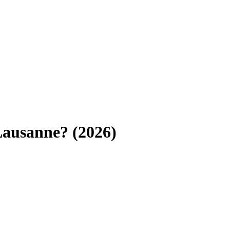
Lausanne
? (
2026
)