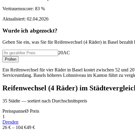
Vertrauensscore:
83 %
Aktualisiert:
02.04.2026
Wurde ich abgezockt?
Geben Sie ein, was Sie f
ü
r
Reifenwechsel (4 Räder)
in
Basel
bezahlt 
20AC
Pr
ü
fen
Ein Reifenwechsel für vier Räder in Basel kostet zwischen 52 und 20
Serviceumfang. Basels höheres Lohnniveau im Kanton führt zu vergle
Reifenwechsel (4 Räder)
im St
ä
dtevergleic
35
St
ä
dte — sortiert nach Durchschnittspreis
Preisspanne
Ø
Preis
1
Dresden
26 €
–
104 €
49 €