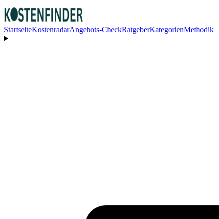
Startseite
Kostenradar
Angebots-Check
Ratgeber
Kategorien
Methodik