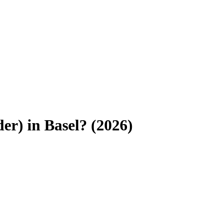
der)
in
Basel
? (
2026
)