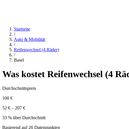
Startseite
/
Auto & Mobilität
/
Reifenwechsel (4 Räder)
/
Basel
Was kostet
Reifenwechsel (4 Rä
Durchschnittspreis
100 €
52 € – 207 €
33 % über Durchschnitt
Basierend auf
26
Datenpunkten