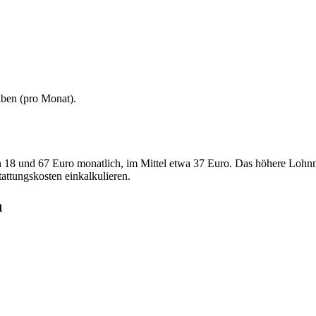
aben (
pro Monat
).
en 18 und 67 Euro monatlich, im Mittel etwa 37 Euro. Das höhere Lohn
tattungskosten einkalkulieren.
h