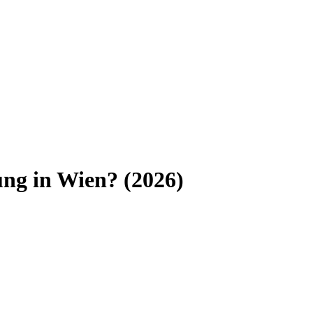
ung
in
Wien
? (
2026
)