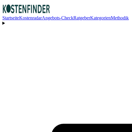
Startseite
Kostenradar
Angebots-Check
Ratgeber
Kategorien
Methodik