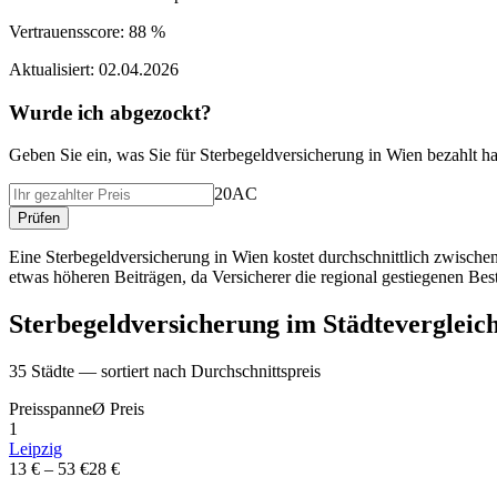
Vertrauensscore:
88 %
Aktualisiert:
02.04.2026
Wurde ich abgezockt?
Geben Sie ein, was Sie f
ü
r
Sterbegeldversicherung
in
Wien
bezahlt h
20AC
Pr
ü
fen
Eine Sterbegeldversicherung in Wien kostet durchschnittlich zwisch
etwas höheren Beiträgen, da Versicherer die regional gestiegenen Bes
Sterbegeldversicherung
im St
ä
dtevergleic
35
St
ä
dte — sortiert nach Durchschnittspreis
Preisspanne
Ø
Preis
1
Leipzig
13 €
–
53 €
28 €