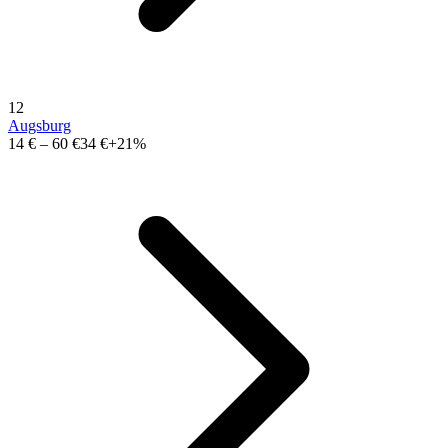
12
Augsburg
14 €
–
60 €
34 €
+21%