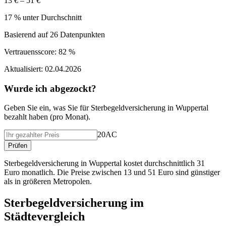
13 € – 51 €
17 % unter Durchschnitt
Basierend auf
26
Datenpunkten
Vertrauensscore:
82 %
Aktualisiert:
02.04.2026
Wurde ich abgezockt?
Geben Sie ein, was Sie f
ü
r
Sterbegeldversicherung
in
Wuppertal
bezahlt haben (
pro Monat
).
20AC
Pr
ü
fen
Sterbegeldversicherung in Wuppertal kostet durchschnittlich 31
Euro monatlich. Die Preise zwischen 13 und 51 Euro sind günstiger
als in größeren Metropolen.
Sterbegeldversicherung
im
St
ä
dtevergleich