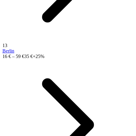
13
Berlin
16 €
–
59 €
35 €
+25%