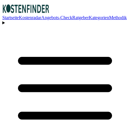
Startseite
Kostenradar
Angebots-Check
Ratgeber
Kategorien
Methodik