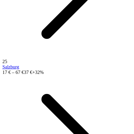
25
Salzburg
17 €
–
67 €
37 €
+32%