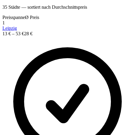
35
St
ä
dte — sortiert nach Durchschnittspreis
Preisspanne
Ø
Preis
1
Leipzig
13 €
–
53 €
28 €