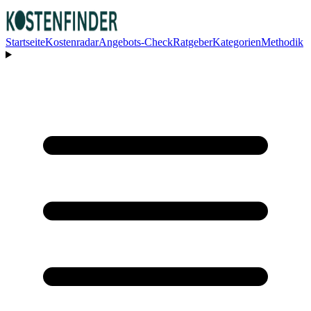
Startseite
Kostenradar
Angebots-Check
Ratgeber
Kategorien
Methodik