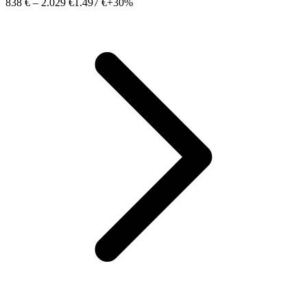
838 €
–
2.029 €
1.497 €
+30%