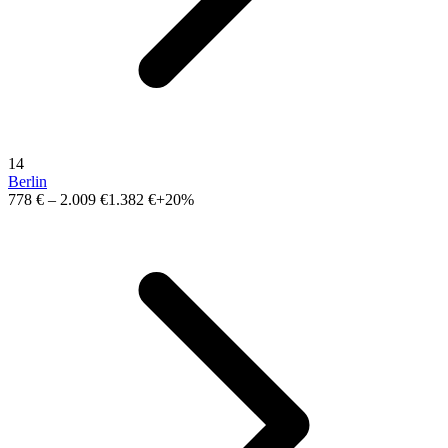
14
Berlin
778 €
–
2.009 €
1.382 €
+20%