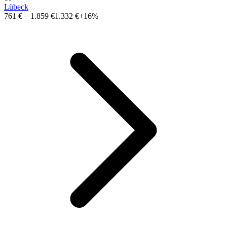
Lübeck
761 €
–
1.859 €
1.332 €
+16%