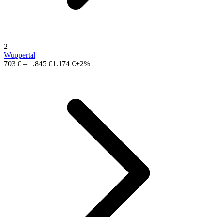
2
Wuppertal
703 €
–
1.845 €
1.174 €
+2%