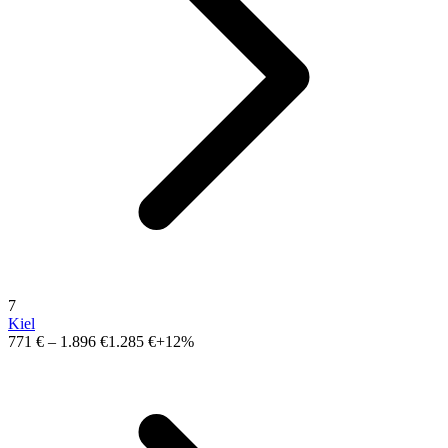
7
Kiel
771 €
–
1.896 €
1.285 €
+12%