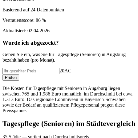
Basierend auf
24
Datenpunkten
Vertrauensscore:
86 %
Aktualisiert:
02.04.2026
Wurde ich abgezockt?
Geben Sie ein, was Sie f
ü
r
Tagespflege (Senioren)
in
Augsburg
bezahlt haben (
pro Monat
).
20AC
Pr
ü
fen
Die Kosten für Tagespflege mit Senioren in Augsburg liegen
zwischen 765 und 1.986 Euro monatlich, im Durchschnitt bei etwa
1.313 Euro. Das regionale Lohnniveau in Bayerisch-Schwaben
sowie der Bedarf an qualifiziertem Pflegepersonal prägen diese
Preisspanne.
Tagespflege (Senioren)
im St
ä
dtevergleich
35
St
ä
dte — sortiert nach Durchschnittspreis