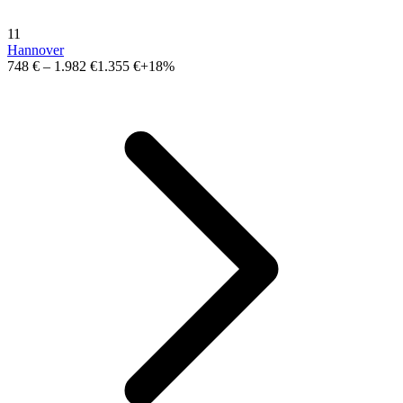
11
Hannover
748 €
–
1.982 €
1.355 €
+18%