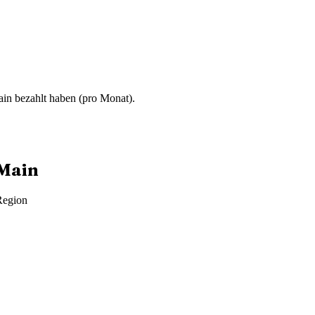
ain
bezahlt haben (
pro Monat
).
Main
Region