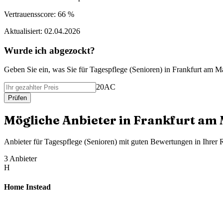
Vertrauensscore:
66 %
Aktualisiert:
02.04.2026
Wurde ich abgezockt?
Geben Sie ein, was Sie f
ü
r
Tagespflege (Senioren)
in
Frankfurt am M
20AC
Pr
ü
fen
M
ö
gliche Anbieter in
Frankfurt am 
Anbieter f
ü
r
Tagespflege (Senioren)
mit guten Bewertungen in Ihrer 
3
Anbieter
H
Home Instead