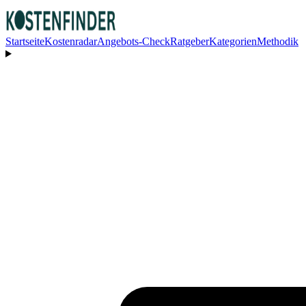
Startseite
Kostenradar
Angebots-Check
Ratgeber
Kategorien
Methodik