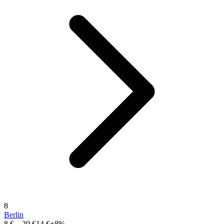
8
Berlin
8 €
–
29 €
14 €
+8%