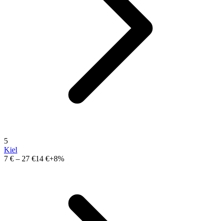
5
Kiel
7 €
–
27 €
14 €
+8%