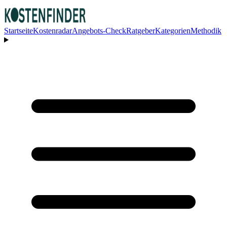
Startseite
Kostenradar
Angebots-Check
Ratgeber
Kategorien
Methodik