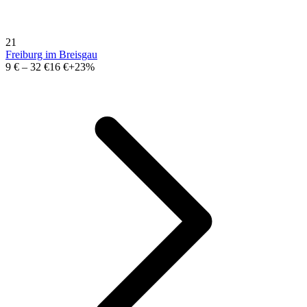
21
Freiburg im Breisgau
9 €
–
32 €
16 €
+23%