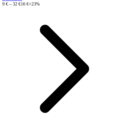
9 €
–
32 €
16 €
+23%