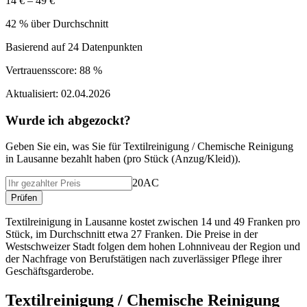
14 € – 49 €
42 % über Durchschnitt
Basierend auf
24
Datenpunkten
Vertrauensscore:
88 %
Aktualisiert:
02.04.2026
Wurde ich abgezockt?
Geben Sie ein, was Sie f
ü
r
Textilreinigung / Chemische Reinigung
in
Lausanne
bezahlt haben (
pro Stück (Anzug/Kleid)
).
20AC
Pr
ü
fen
Textilreinigung in Lausanne kostet zwischen 14 und 49 Franken pro
Stück, im Durchschnitt etwa 27 Franken. Die Preise in der
Westschweizer Stadt folgen dem hohen Lohnniveau der Region und
der Nachfrage von Berufstätigen nach zuverlässiger Pflege ihrer
Geschäftsgarderobe.
Textilreinigung / Chemische Reinigung