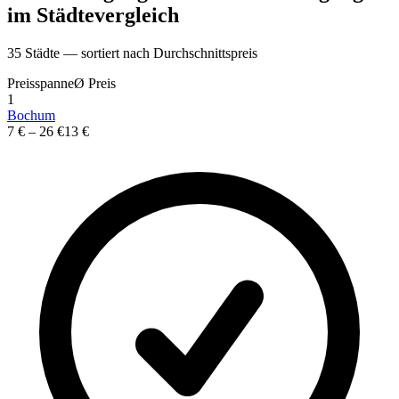
im St
ä
dtevergleich
35
St
ä
dte — sortiert nach Durchschnittspreis
Preisspanne
Ø
Preis
1
Bochum
7 €
–
26 €
13 €