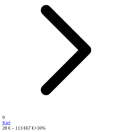
9
Kiel
28 €
–
113 €
67 €
+16%