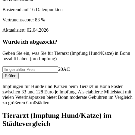
Basierend auf
16
Datenpunkten
Vertrauensscore:
83 %
Aktualisiert:
02.04.2026
Wurde ich abgezockt?
Geben Sie ein, was Sie f
ü
r
Tierarzt (Impfung Hund/Katze)
in
Bonn
bezahlt haben (
pro Impfung
).
20AC
Pr
ü
fen
Impfungen für Hunde und Katzen beim Tierarzt in Bonn kosten
zwischen 33 und 128 Euro je Impfung. Als etablierte Mittelstadt mit
vielen Veterinärpraxen bietet Bonn moderate Gebühren im Vergleich
zu größeren Großstädten.
Tierarzt (Impfung Hund/Katze)
im
St
ä
dtevergleich