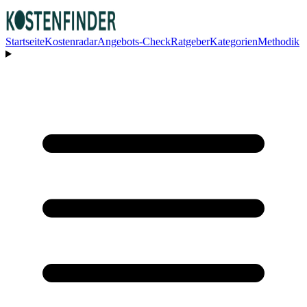
Startseite
Kostenradar
Angebots-Check
Ratgeber
Kategorien
Methodik