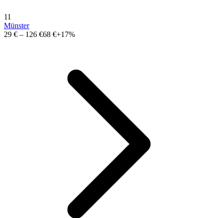
11
Münster
29 €
–
126 €
68 €
+17%