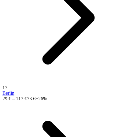
17
Berlin
29 €
–
117 €
73 €
+26%