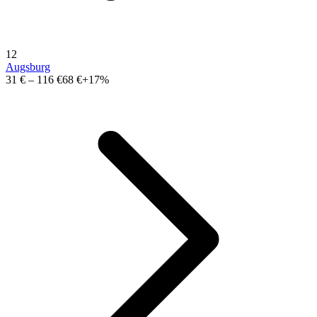
12
Augsburg
31 €
–
116 €
68 €
+17%