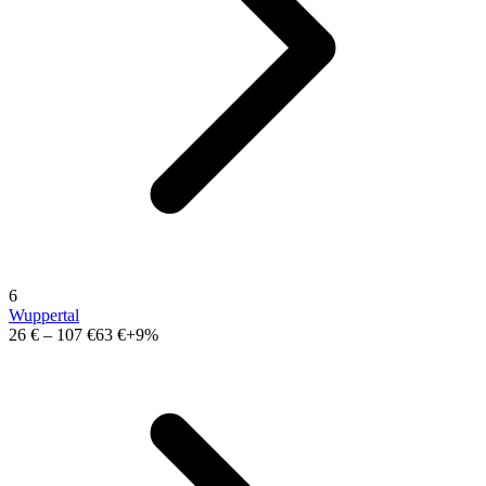
6
Wuppertal
26 €
–
107 €
63 €
+9%