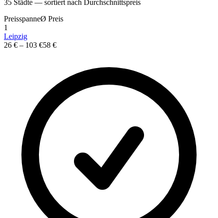
35
St
ä
dte — sortiert nach Durchschnittspreis
Preisspanne
Ø
Preis
1
Leipzig
26 €
–
103 €
58 €