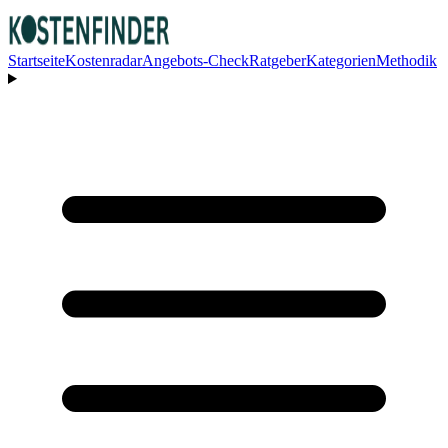
Startseite
Kostenradar
Angebots-Check
Ratgeber
Kategorien
Methodik