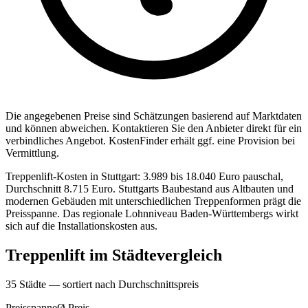
Die angegebenen Preise sind Sch
ä
tzungen basierend auf Marktdaten
und k
ö
nnen abweichen. Kontaktieren Sie den Anbieter direkt f
ü
r ein
verbindliches Angebot.
KostenFinder erh
ä
lt ggf. eine Provision bei
Vermittlung.
Treppenlift-Kosten in Stuttgart: 3.989 bis 18.040 Euro pauschal,
Durchschnitt 8.715 Euro. Stuttgarts Baubestand aus Altbauten und
modernen Gebäuden mit unterschiedlichen Treppenformen prägt die
Preisspanne. Das regionale Lohnniveau Baden-Württembergs wirkt
sich auf die Installationskosten aus.
Treppenlift
im St
ä
dtevergleich
35
St
ä
dte — sortiert nach Durchschnittspreis
Preisspanne
Ø
Preis