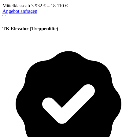
Mittelklasse
ab
3.932
€
–
18.110
€
Angebot anfragen
T
TK Elevator (Treppenlifte)