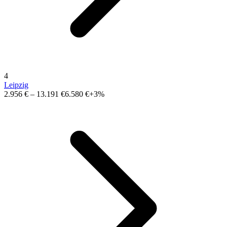
4
Leipzig
2.956 €
–
13.191 €
6.580 €
+3%