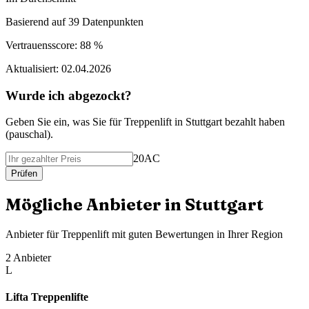
Basierend auf
39
Datenpunkten
Vertrauensscore:
88 %
Aktualisiert:
02.04.2026
Wurde ich abgezockt?
Geben Sie ein, was Sie f
ü
r
Treppenlift
in
Stuttgart
bezahlt haben
(
pauschal
).
20AC
Pr
ü
fen
M
ö
gliche Anbieter in
Stuttgart
Anbieter f
ü
r
Treppenlift
mit guten Bewertungen in Ihrer Region
2
Anbieter
L
Lifta Treppenlifte