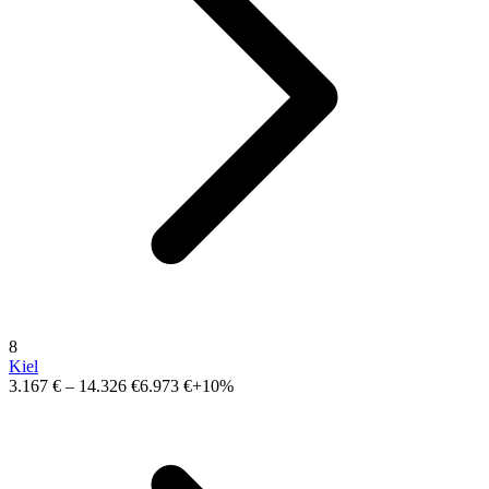
8
Kiel
3.167 €
–
14.326 €
6.973 €
+10%