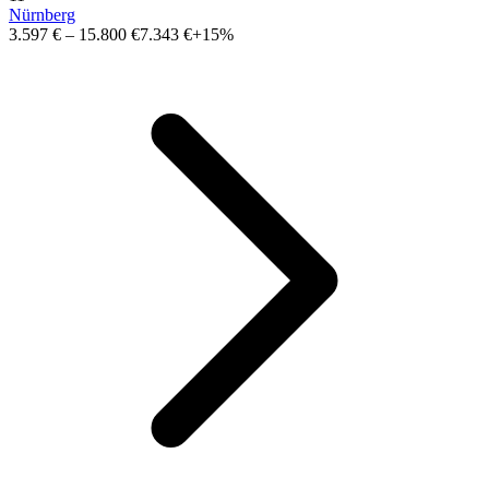
Nürnberg
3.597 €
–
15.800 €
7.343 €
+15%