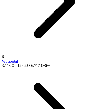
6
Wuppertal
3.118 €
–
12.628 €
6.717 €
+6%