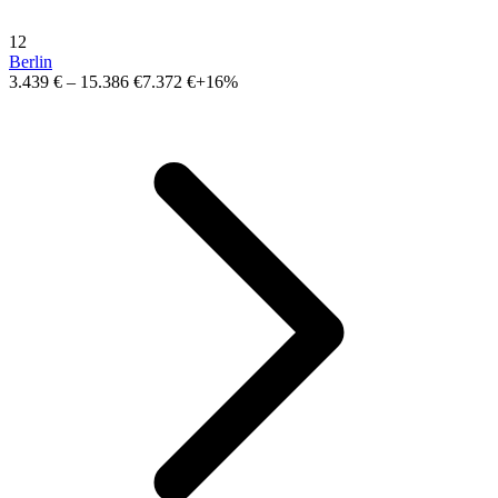
12
Berlin
3.439 €
–
15.386 €
7.372 €
+16%