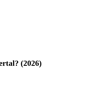
rtal
? (
2026
)