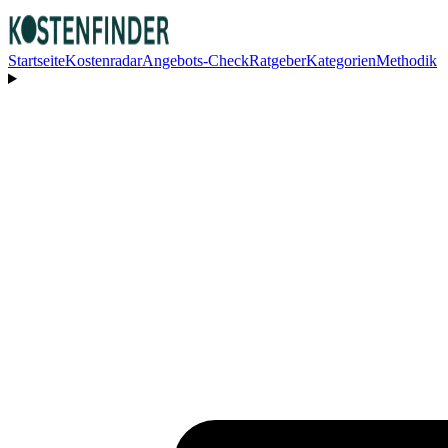
Startseite
Kostenradar
Angebots-Check
Ratgeber
Kategorien
Methodik