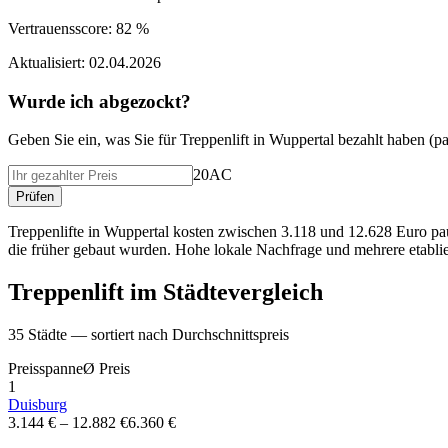
Vertrauensscore:
82 %
Aktualisiert:
02.04.2026
Wurde ich abgezockt?
Geben Sie ein, was Sie f
ü
r
Treppenlift
in
Wuppertal
bezahlt haben (
pa
20AC
Pr
ü
fen
Treppenlifte in Wuppertal kosten zwischen 3.118 und 12.628 Euro pau
die früher gebaut wurden. Hohe lokale Nachfrage und mehrere etablie
Treppenlift
im St
ä
dtevergleich
35
St
ä
dte — sortiert nach Durchschnittspreis
Preisspanne
Ø
Preis
1
Duisburg
3.144 €
–
12.882 €
6.360 €