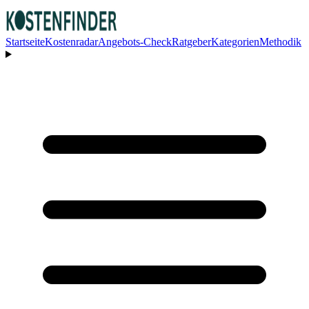
Startseite
Kostenradar
Angebots-Check
Ratgeber
Kategorien
Methodik