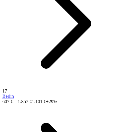
17
Berlin
607 €
–
1.857 €
1.101 €
+29%