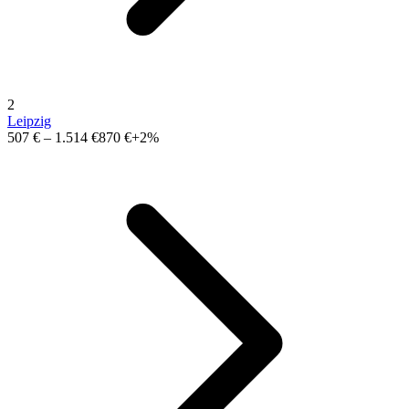
2
Leipzig
507 €
–
1.514 €
870 €
+2%