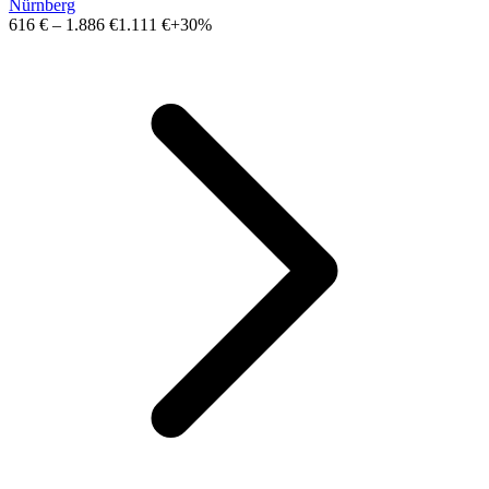
Nürnberg
616 €
–
1.886 €
1.111 €
+30%