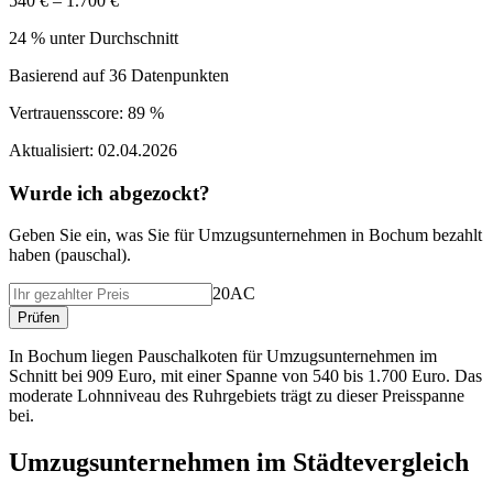
540 € – 1.700 €
24 % unter Durchschnitt
Basierend auf
36
Datenpunkten
Vertrauensscore:
89 %
Aktualisiert:
02.04.2026
Wurde ich abgezockt?
Geben Sie ein, was Sie f
ü
r
Umzugsunternehmen
in
Bochum
bezahlt
haben (
pauschal
).
20AC
Pr
ü
fen
In Bochum liegen Pauschalkoten für Umzugsunternehmen im
Schnitt bei 909 Euro, mit einer Spanne von 540 bis 1.700 Euro. Das
moderate Lohnniveau des Ruhrgebiets trägt zu dieser Preisspanne
bei.
Umzugsunternehmen
im St
ä
dtevergleich