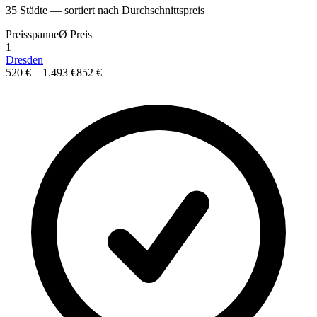
35
St
ä
dte — sortiert nach Durchschnittspreis
Preisspanne
Ø
Preis
1
Dresden
520 €
–
1.493 €
852 €