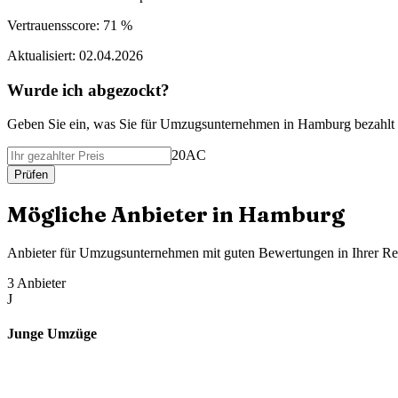
Vertrauensscore:
71 %
Aktualisiert:
02.04.2026
Wurde ich abgezockt?
Geben Sie ein, was Sie f
ü
r
Umzugsunternehmen
in
Hamburg
bezahlt
20AC
Pr
ü
fen
M
ö
gliche Anbieter in
Hamburg
Anbieter f
ü
r
Umzugsunternehmen
mit guten Bewertungen in Ihrer R
3
Anbieter
J
Junge Umzüge