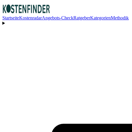
Startseite
Kostenradar
Angebots-Check
Ratgeber
Kategorien
Methodik