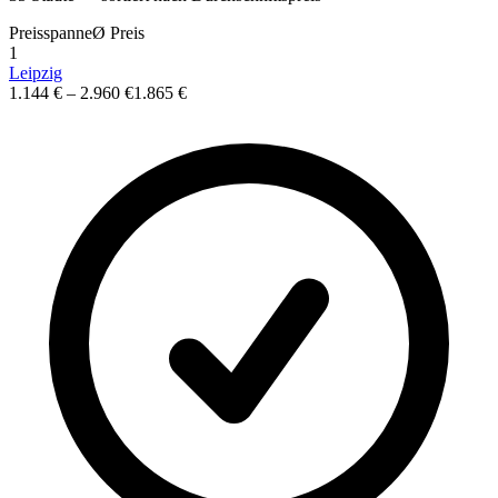
Preisspanne
Ø
Preis
1
Leipzig
1.144 €
–
2.960 €
1.865 €