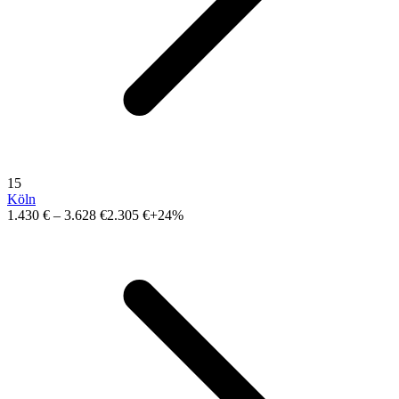
15
Köln
1.430 €
–
3.628 €
2.305 €
+24%