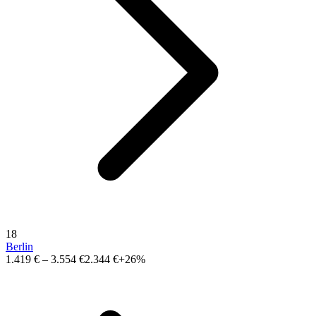
18
Berlin
1.419 €
–
3.554 €
2.344 €
+26%