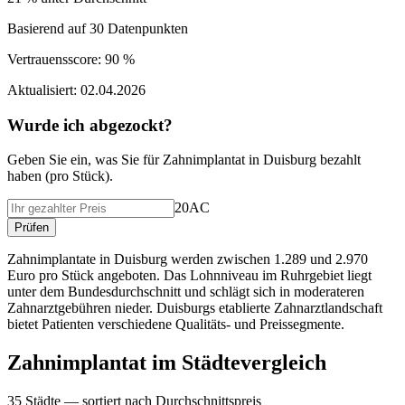
Basierend auf
30
Datenpunkten
Vertrauensscore:
90 %
Aktualisiert:
02.04.2026
Wurde ich abgezockt?
Geben Sie ein, was Sie f
ü
r
Zahnimplantat
in
Duisburg
bezahlt
haben (
pro Stück
).
20AC
Pr
ü
fen
Zahnimplantate in Duisburg werden zwischen 1.289 und 2.970
Euro pro Stück angeboten. Das Lohnniveau im Ruhrgebiet liegt
unter dem Bundesdurchschnitt und schlägt sich in moderateren
Zahnarztgebühren nieder. Duisburgs etablierte Zahnarztlandschaft
bietet Patienten verschiedene Qualitäts- und Preissegmente.
Zahnimplantat
im St
ä
dtevergleich
35
St
ä
dte — sortiert nach Durchschnittspreis