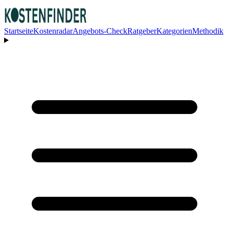
Startseite
Kostenradar
Angebots-Check
Ratgeber
Kategorien
Methodik