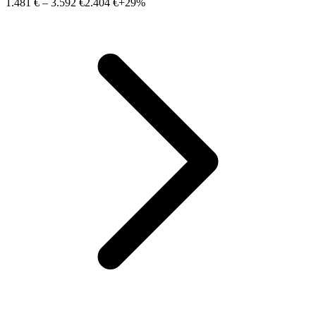
1.481 €
–
3.592 €
2.404 €
+29%