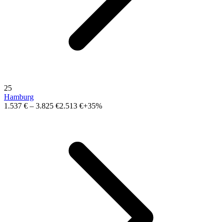
25
Hamburg
1.537 €
–
3.825 €
2.513 €
+35%