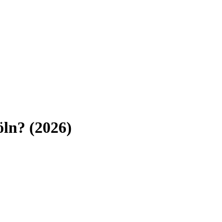
öln
? (
2026
)