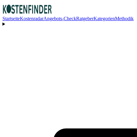
Startseite
Kostenradar
Angebots-Check
Ratgeber
Kategorien
Methodik