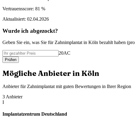
Vertrauensscore:
81 %
Aktualisiert:
02.04.2026
Wurde ich abgezockt?
Geben Sie ein, was Sie f
ü
r
Zahnimplantat
in
Köln
bezahlt haben (
pro
20AC
Pr
ü
fen
M
ö
gliche Anbieter in
Köln
Anbieter f
ü
r
Zahnimplantat
mit guten Bewertungen in Ihrer Region
3
Anbieter
I
Implantatzentrum Deutschland