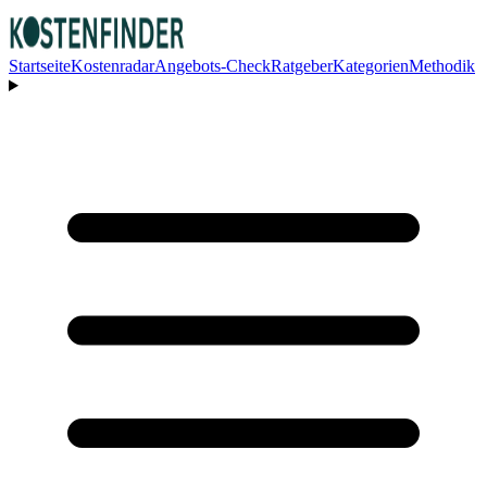
Startseite
Kostenradar
Angebots-Check
Ratgeber
Kategorien
Methodik