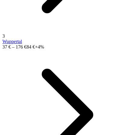
3
Wuppertal
37 €
–
176 €
84 €
+4%