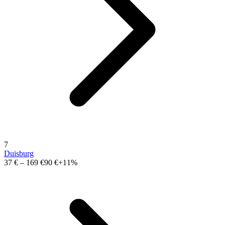
7
Duisburg
37 €
–
169 €
90 €
+11%