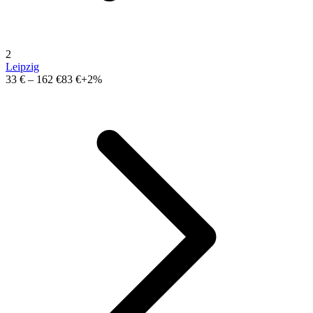
2
Leipzig
33 €
–
162 €
83 €
+2%