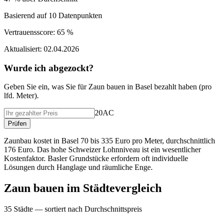
Basierend auf
10
Datenpunkten
Vertrauensscore:
65 %
Aktualisiert:
02.04.2026
Wurde ich abgezockt?
Geben Sie ein, was Sie f
ü
r
Zaun bauen
in
Basel
bezahlt haben (
pro
lfd. Meter
).
20AC
Pr
ü
fen
Zaunbau kostet in Basel 70 bis 335 Euro pro Meter, durchschnittlich
176 Euro. Das hohe Schweizer Lohnniveau ist ein wesentlicher
Kostenfaktor. Basler Grundstücke erfordern oft individuelle
Lösungen durch Hanglage und räumliche Enge.
Zaun bauen
im St
ä
dtevergleich
35
St
ä
dte — sortiert nach Durchschnittspreis