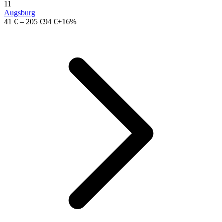
11
Augsburg
41 €
–
205 €
94 €
+16%