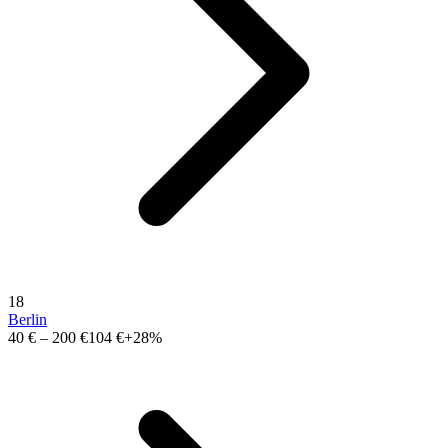
18
Berlin
40 €
–
200 €
104 €
+28%